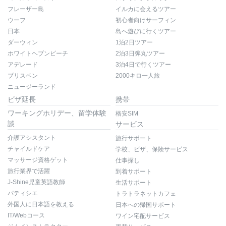
フレーザー島
イルカに会えるツアー
ウーフ
初心者向けサーフィン
日本
島へ遊びに行くツアー
ダーウィン
1泊2日ツアー
ホワイトヘブンビーチ
2泊3日弾丸ツアー
アデレード
3泊4日で行くツアー
ブリスベン
2000キロ一人旅
ニュージーランド
ビザ延長
携帯
ワーキングホリデー、留学体験
格安SIM
談
サービス
介護アシスタント
旅行サポート
チャイルドケア
学校、ビザ、保険サービス
マッサージ資格ゲット
仕事探し
旅行業界で活躍
到着サポート
J-Shine児童英語教師
生活サポート
パティシエ
トラトラネットカフェ
外国人に日本語を教える
日本への帰国サポート
IT/Webコース
ワイン宅配サービス