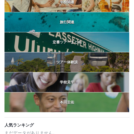
学校関連
旅行関連
定番ツアーまとめ
ツアー体験談
学校見学
本田圭佑
人気ランキング
まだデータがありません。