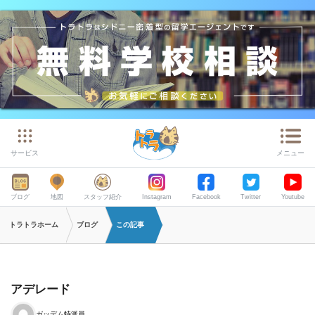
サービス
メニュー
ブログ
地図
スタッフ紹介
Instagram
Facebook
Twitter
Youtube
トラトラホーム
ブログ
この記事
アデレード
ガッデム特派員