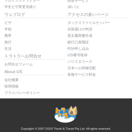
ジムインストラクター
両替サービス
学生ビザ変更見積り
JRパス
ウェブログ
アクセスの多いページ
ビザ
タックスファイルナンバー
学校
在留届けの申請
携帯
英文履歴書作成
旅行
銀行口座開設
生活
RSA申し込み
USI番号取得
トラトラへお問合せ
バリスタコース
お問合せフォーム
日本への荷物宅配
About US
各種サービス料金
会社概要
採用情報
プライバシーポリシー
Copyright © 2007-2020 Travel & Travel Pty Ltd. All rights reserved.