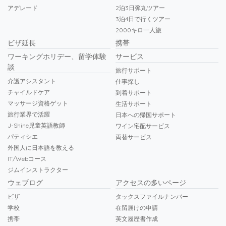
アデレード
2泊3日弾丸ツアー
3泊4日で行くツアー
2000キロ一人旅
ビザ延長
携帯
ワーキングホリデー、留学体験
サービス
談
旅行サポート
介護アシスタント
仕事探し
チャイルドケア
到着サポート
マッサージ資格ゲット
生活サポート
旅行業界で活躍
日本への帰国サポート
J-Shine児童英語教師
ワイン宅配サービス
パティシエ
両替サービス
外国人に日本語を教える
IT/Webコース
ジムインストラクター
ウェブログ
アクセスの多いページ
ビザ
タックスファイルナンバー
学校
在留届けの申請
携帯
英文履歴書作成