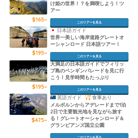
け姫の世界！？を満喫しよう！ツ
アー
$165~
このツアーを見る
日本語ガイド
世界一美しい海岸道路グレートオ
ーシャンロード 日本語ツアー！
$195~
このツアーを見る
大満足の日本語ガイドでフィリッ
プ島のペンギンパレードを見に行
こう！見学時間もたっぷり
$195~
このツアーを見る
英語ガイド
食事あり
メルボルンからアデレードまで1泊
2日で主要観光地を見ながら旅す
る！グレートオーシャンロード＆
$475~
グランピアンズ国立公園
このツアーを見る