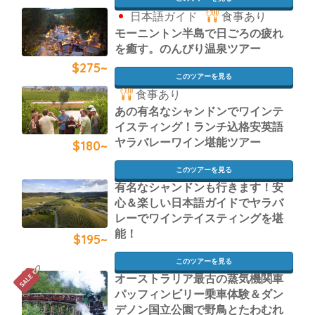
日本語ガイド
食事あり
モーニントン半島で日ごろの疲れ
を癒す。のんびり温泉ツアー
$275~
このツアーを見る
食事あり
あの有名なシャンドンでワインテ
イスティング！ランチ込格安英語
ヤラバレーワイン堪能ツアー
$180~
このツアーを見る
有名なシャンドンも行きます！安
心＆楽しい日本語ガイドでヤラバ
レーでワインテイスティングを堪
能！
$195~
このツアーを見る
オーストラリア最古の蒸気機関車
パッフィンビリー乗車体験＆ダン
デノン国立公園で野鳥とたわむれ