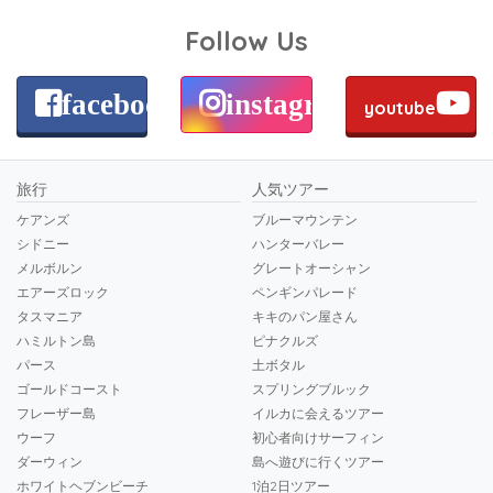
Follow Us
facebook
instagram
youtube
旅行
人気ツアー
ケアンズ
ブルーマウンテン
シドニー
ハンターバレー
メルボルン
グレートオーシャン
エアーズロック
ペンギンパレード
タスマニア
キキのパン屋さん
ハミルトン島
ピナクルズ
パース
土ボタル
ゴールドコースト
スプリングブルック
フレーザー島
イルカに会えるツアー
ウーフ
初心者向けサーフィン
ダーウィン
島へ遊びに行くツアー
ホワイトヘブンビーチ
1泊2日ツアー