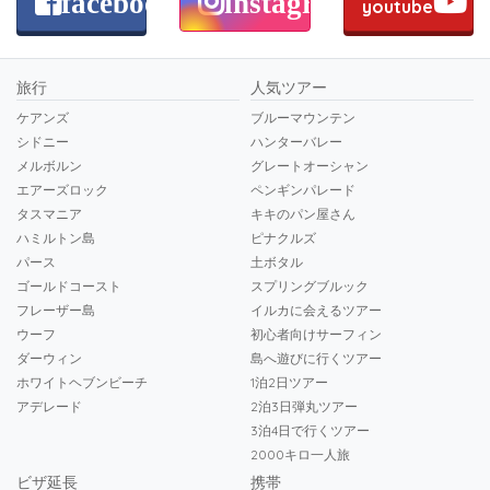
facebook
instagram
youtube
旅行
人気ツアー
ケアンズ
ブルーマウンテン
シドニー
ハンターバレー
メルボルン
グレートオーシャン
エアーズロック
ペンギンパレード
タスマニア
キキのパン屋さん
ハミルトン島
ピナクルズ
パース
土ボタル
ゴールドコースト
スプリングブルック
フレーザー島
イルカに会えるツアー
ウーフ
初心者向けサーフィン
ダーウィン
島へ遊びに行くツアー
ホワイトヘブンビーチ
1泊2日ツアー
アデレード
2泊3日弾丸ツアー
3泊4日で行くツアー
2000キロ一人旅
ビザ延長
携帯