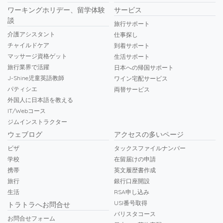
ワーキングホリデー、留学体験
サービス
談
旅行サポート
介護アシスタント
仕事探し
チャイルドケア
到着サポート
マッサージ資格ゲット
生活サポート
旅行業界で活躍
日本への帰国サポート
J-Shine児童英語教師
ワイン宅配サービス
パティシエ
両替サービス
外国人に日本語を教える
IT/Webコース
ジムインストラクター
ウェブログ
アクセスの多いページ
ビザ
タックスファイルナンバー
学校
在留届けの申請
携帯
英文履歴書作成
旅行
銀行口座開設
生活
RSA申し込み
USI番号取得
トラトラへお問合せ
バリスタコース
お問合せフォーム