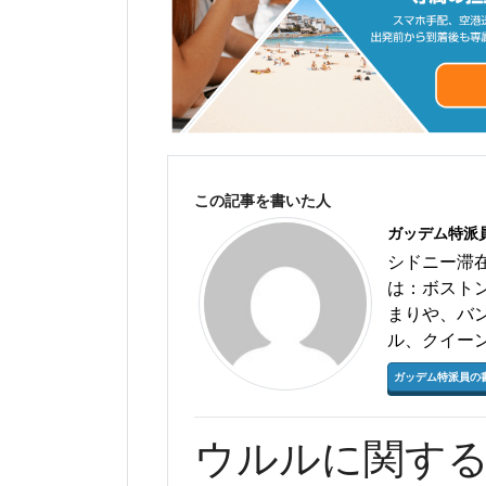
この記事を書いた人
ガッデム特派
シドニー滞
は：ボスト
まりや、バ
ル、クイー
ガッデム特派員の
ウルルに関す