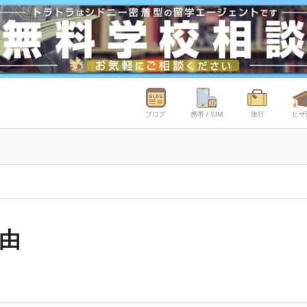
ブログ
携帯 / SIM
旅行
ビザ
由