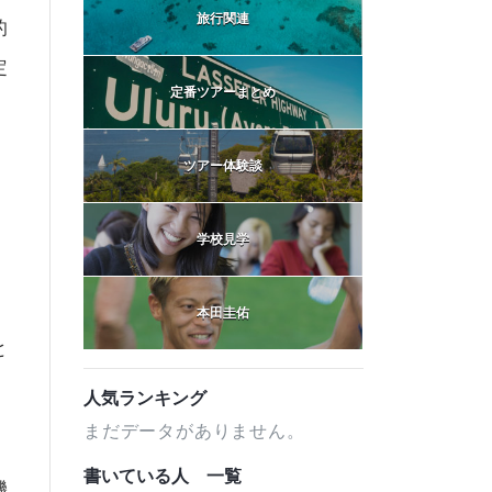
旅行関連
的
定
定番ツアーまとめ
ツアー体験談
学校見学
本田圭佑
と
人気ランキング
まだデータがありません。
書いている人 一覧
機