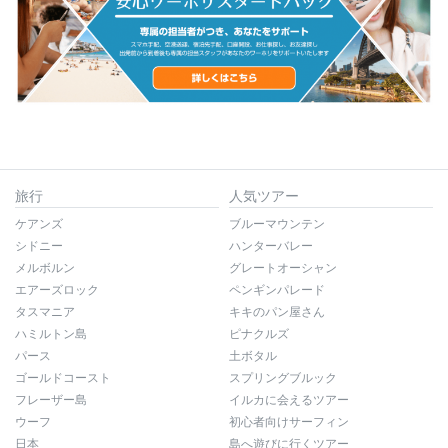
旅行
人気ツアー
ケアンズ
ブルーマウンテン
シドニー
ハンターバレー
メルボルン
グレートオーシャン
エアーズロック
ペンギンパレード
タスマニア
キキのパン屋さん
ハミルトン島
ピナクルズ
パース
土ボタル
ゴールドコースト
スプリングブルック
フレーザー島
イルカに会えるツアー
ウーフ
初心者向けサーフィン
日本
島へ遊びに行くツアー