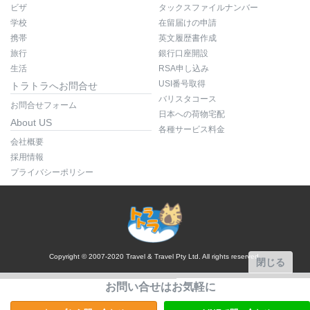
ビザ
タックスファイルナンバー
学校
在留届けの申請
携帯
英文履歴書作成
旅行
銀行口座開設
生活
RSA申し込み
USI番号取得
トラトラへお問合せ
バリスタコース
お問合せフォーム
日本への荷物宅配
About US
各種サービス料金
会社概要
採用情報
プライバシーポリシー
Copyright © 2007-2020 Travel & Travel Pty Ltd. All rights reserved.
閉じる
お問い合せはお気軽に