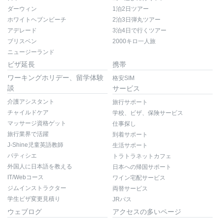
ダーウィン
1泊2日ツアー
ホワイトヘブンビーチ
2泊3日弾丸ツアー
アデレード
3泊4日で行くツアー
ブリスベン
2000キロ一人旅
ニュージーランド
ビザ延長
携帯
ワーキングホリデー、留学体験
格安SIM
談
サービス
介護アシスタント
旅行サポート
チャイルドケア
学校、ビザ、保険サービス
マッサージ資格ゲット
仕事探し
旅行業界で活躍
到着サポート
J-Shine児童英語教師
生活サポート
パティシエ
トラトラネットカフェ
外国人に日本語を教える
日本への帰国サポート
IT/Webコース
ワイン宅配サービス
ジムインストラクター
両替サービス
学生ビザ変更見積り
JRパス
ウェブログ
アクセスの多いページ