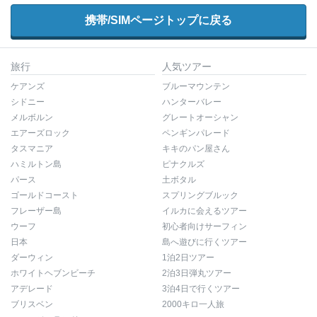
携帯/SIMページトップに戻る
旅行
人気ツアー
ケアンズ
ブルーマウンテン
シドニー
ハンターバレー
メルボルン
グレートオーシャン
エアーズロック
ペンギンパレード
タスマニア
キキのパン屋さん
ハミルトン島
ピナクルズ
パース
土ボタル
ゴールドコースト
スプリングブルック
フレーザー島
イルカに会えるツアー
ウーフ
初心者向けサーフィン
日本
島へ遊びに行くツアー
ダーウィン
1泊2日ツアー
ホワイトヘブンビーチ
2泊3日弾丸ツアー
アデレード
3泊4日で行くツアー
ブリスベン
2000キロ一人旅