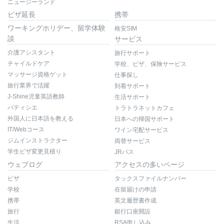
ニュージーランド
ビザ延長
携帯
ワーキングホリデー、留学体験
格安SIM
談
サービス
介護アシスタント
旅行サポート
チャイルドケア
学校、ビザ、保険サービス
マッサージ資格ゲット
仕事探し
旅行業界で活躍
到着サポート
J-Shine児童英語教師
生活サポート
パティシエ
トラトラネットカフェ
外国人に日本語を教える
日本への帰国サポート
IT/Webコース
ワイン宅配サービス
ジムインストラクター
両替サービス
学生ビザ変更見積り
JRパス
ウェブログ
アクセスの多いページ
ビザ
タックスファイルナンバー
学校
在留届けの申請
携帯
英文履歴書作成
旅行
銀行口座開設
生活
RSA申し込み