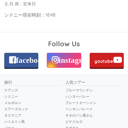
土,日,祝：定休日
シドニー現在時刻：18:48
Follow Us
facebook
instagram
youtube
旅行
人気ツアー
ケアンズ
ブルーマウンテン
シドニー
ハンターバレー
メルボルン
グレートオーシャン
エアーズロック
ペンギンパレード
タスマニア
キキのパン屋さん
ハミルトン島
ピナクルズ
パース
土ボタル