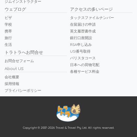
ジムインストラクター
ウェブログ
アクセスの多いページ
ビザ
タックスファイルナンバー
学校
在留届けの申請
携帯
英文履歴書作成
旅行
銀行口座開設
生活
RSA申し込み
USI番号取得
トラトラへお問合せ
バリスタコース
お問合せフォーム
日本への荷物宅配
About US
各種サービス料金
会社概要
採用情報
プライバシーポリシー
Copyright © 2007-2026 Travel & Travel Pty Ltd. All rights reserved.