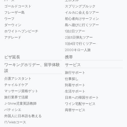
ゴールドコースト
スプリングブルック
フレーザー島
イルカに会えるツアー
ウーフ
初心者向けサーフィン
ダーウィン
島へ遊びに行くツアー
ホワイトヘブンビーチ
1泊2日ツアー
アデレード
2泊3日弾丸ツアー
3泊4日で行くツアー
2000キロ一人旅
ビザ延長
携帯
ワーキングホリデー、留学体験
サービス
談
旅行サポート
介護アシスタント
仕事探し
チャイルドケア
到着サポート
マッサージ資格ゲット
生活サポート
旅行業界で活躍
日本への帰国サポート
J-Shine児童英語教師
ワイン宅配サービス
パティシエ
両替サービス
外国人に日本語を教える
IT/Webコース