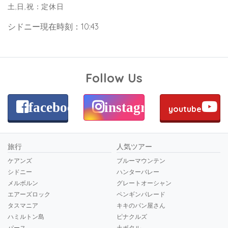
土,日,祝：定休日
シドニー現在時刻：10:43
Follow Us
facebook
instagram
youtube
旅行
人気ツアー
ケアンズ
ブルーマウンテン
シドニー
ハンターバレー
メルボルン
グレートオーシャン
エアーズロック
ペンギンパレード
タスマニア
キキのパン屋さん
ハミルトン島
ピナクルズ
パース
土ボタル