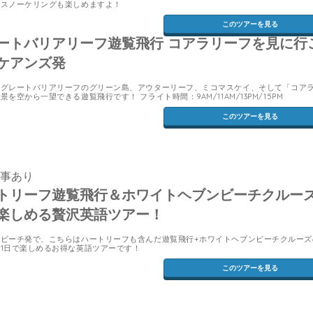
のスノーケリングも楽しめますよ！
このツアーを見る
ートバリアリーフ遊覧飛行 コアラリーフを見に行
ケアンズ発
産グレートバリアリーフのグリーン島、アウターリーフ、ミコマスケイ、そして「コア
景を空から一望できる遊覧飛行です！ フライト時間：9AM/11AM/13PM/15PM
このツアーを見る
食事あり
トリーフ遊覧飛行＆ホワイトヘブンビーチクルー
楽しめる贅沢英語ツアー！
ービーチ発で、こちらはハートリーフも含んだ遊覧飛行+ホワイトヘブンビーチクルーズ
1日で楽しめるお得な英語ツアーです！
このツアーを見る