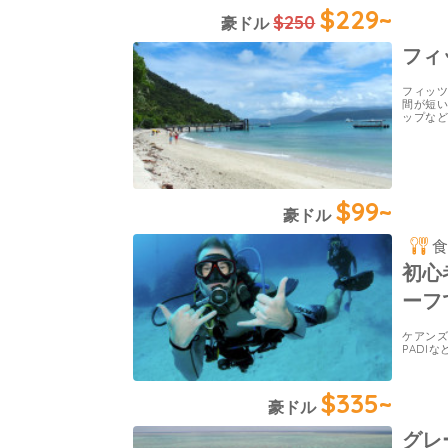
$229~
$250
豪ドル
フィ
フィッツ
間が短
ップな
$99~
豪ドル
初心
ーフ
ケアン
PADI
$335~
豪ドル
グレ