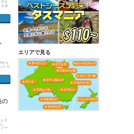
ンアク
ラスボ
ン
エリアで見る
ズから
っくり
島の
ランド
美し
スノー