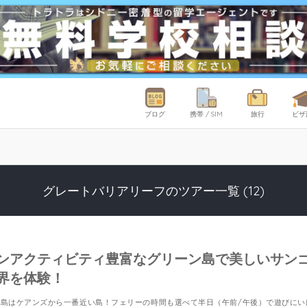
ブログ
携帯 / SIM
旅行
ビザ
グレートバリアリーフのツアー一覧 (12)
ンアクティビティ豊富なグリーン島で美しいサン
界を体験！
ン島はケアンズから一番近い島！フェリーの時間も選べて半日（午前/午後）で遊びにい