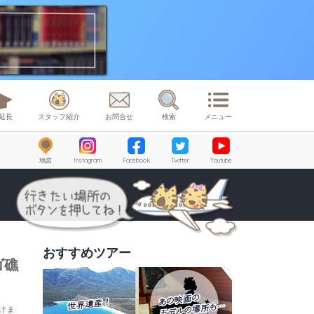
延長
スタッフ紹介
お問合せ
検索
メニュー
地図
Instagram
Facebook
Twitter
Youtube
おすすめツアー
ゴ礁
けま