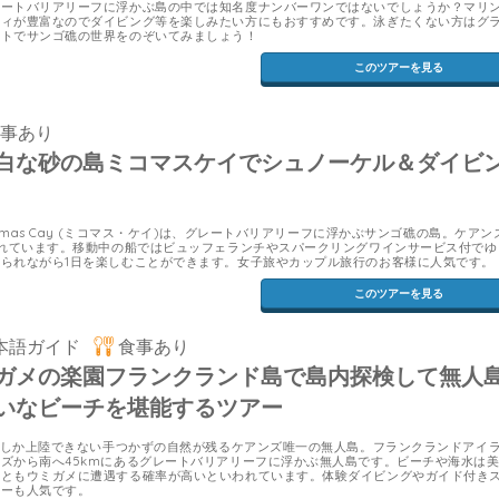
レートバリアリーフに浮かぶ島の中では知名度ナンバーワンではないでしょうか？マリ
ティが豊富なのでダイビング等を楽しみたい方にもおすすめです。泳ぎたくない方はグ
ートでサンゴ礁の世界をのぞいてみましょう！
このツアーを見る
食事あり
白な砂の島ミコマスケイでシュノーケル＆ダイビ
aelmas Cay (ミコマス・ケイ)は、グレートバリアリーフに浮かぶサンゴ礁の島。ケアン
離れています。移動中の船ではビュッフェランチやスパークリングワインサービス付でゆ
られながら1日を楽しむことができます。女子旅やカップル旅行のお客様に人気です。
このツアーを見る
本語ガイド
食事あり
ガメの楽園フランクランド島で島内探検して無人
いなビーチを堪能するツアー
0人しか上陸できない手つかずの自然が残るケアンズ唯一の無人島。フランクランドアイ
ズから南へ45kmにあるグレートバリアリーフに浮かぶ無人島です。ビーチや海水は
っともウミガメに遭遇する確率が高いといわれています。体験ダイビングやガイド付き
アーも人気です。