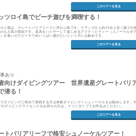
このツアーを見る
ッツロイ島でビーチ遊びを満喫する！
ロイ島は、グレートバリアリーフに浮かぶ島です。ケアンズから約45分と近く船での
いのも人気の理由です。道具をハイヤーして楽しめるアクティビティー（スノーケルギ
ど）が多いのでビーチでめいっぱい遊びたいという方にお勧めです。
このツアーを見る
食事あり
者向けダイビングツアー 世界遺産グレートバリ
で潜る！
ズでダイビングに初めて挑戦する方は体験ダイビング＋シュノーケルをお勧めします。
などのダイビングライセンスをお持ちの方は、ファンダイブでお申込みください。
このツアーを見る
ートバリアリーフで格安シュノーケルツアー！