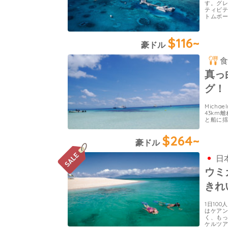
す。グ
ティビ
トムボ
$116~
豪ドル
真っ
グ！
Mich
43km
と船に揺
$264~
豪ドル
日
ウミ
きれ
1日10
はケアン
く、も
ケルツ