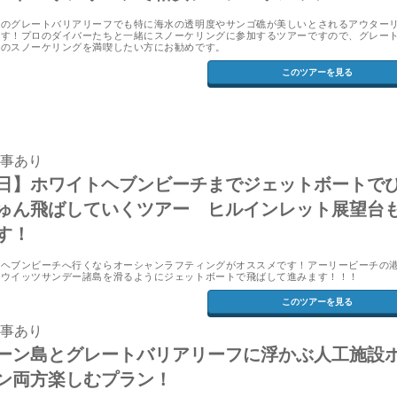
ズのグレートバリアリーフでも特に海水の透明度やサンゴ礁が美しいとされるアウター
ます！プロのダイバーたちと一緒にスノーケリングに参加するツアーですので、グレー
フのスノーケリングを満喫したい方にお勧めです。
このツアーを見る
食事あり
日】ホワイトヘブンビーチまでジェットボートで
ゅん飛ばしていくツアー ヒルインレット展望台
す！
トヘブンビーチへ行くならオーシャンラフティングがオススメです！アーリービーチの
、ウイッツサンデー諸島を滑るようにジェットボートで飛ばして進みます！！！
このツアーを見る
食事あり
ーン島とグレートバリアリーフに浮かぶ人工施設
ン両方楽しむプラン！