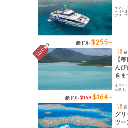
ケアン
へ行き
アリー
$255~
豪ドル
【毎
んび
きま
ホワイ
た後は
$164~
$169
豪ドル
グリ
ツー