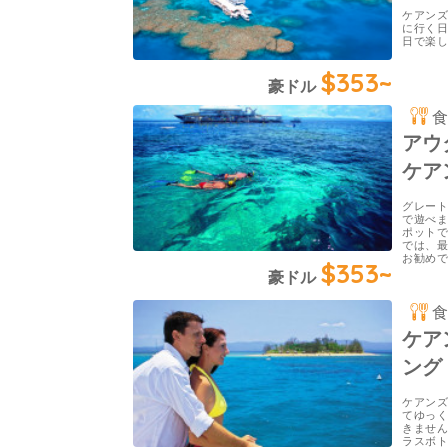
ケアンズ
に行く日
日で楽
$353~
豪ドル
アウ
ケア
グレー
で遊べ
ポット
では、
お勧め
$353~
豪ドル
ケア
ング
ケアンズ
てゆっ
きませ
ラスボ