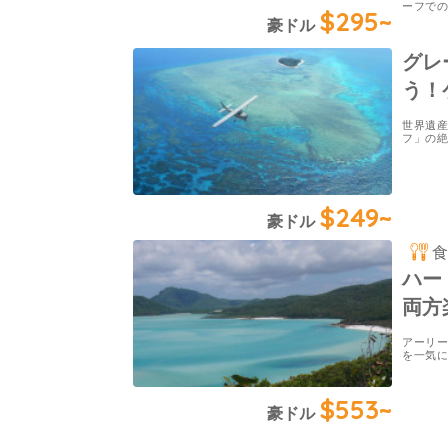
ーフで
$295~
豪ドル
グレ
う！
世界遺
フ」の絶
$249~
豪ドル
ハー
両方
アーリ
を一気に
$553~
豪ドル