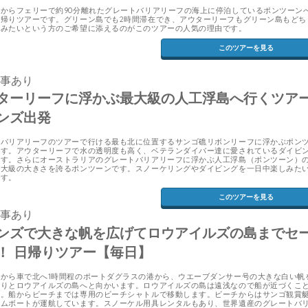
からフェリーで約90分離れたグレートバリアリーフの海上に停泊しているポンツーン
帰りツアーです。グリーン島でも2時間滞在でき、アウターリーフもグリーン島もどち
しみたいという方のご希望に添えるのがこのツアーの人気の理由です。
このツアーを見る
食事あり
ターリーフに浮かぶ最大級の人工浮島へ行くツア
ンズ出発
トバリアリーフのツアーで行ける最も北に位置するサンゴ礁リボンリーフに浮かぶポン
ます。アウターリーフで水の透明度も高く、ベテランダイバー達に愛されているダイビ
です。さらにオーストラリアのグレートバリアリーフに浮かぶ人工浮島（ポンツーン）
最大級の大きさを誇るポンツーンです。スノーケリングやダイビングを一日中楽しみた
です。
このツアーを見る
食事あり
ンズで大きな帆を広げてロウアイルズの島までセ
！ 日帰りツアー【毎日】
から車で北へ1時間程のポートダグラスの港から、ウエーブダンサー号の大きな白い帆
くりとロウアイルズの島へと向かいます。ロウアイルズの島は遠浅なので船が近づくこ
ん。船からビーチまでは専用のビーチシャトルで移動します。ビーチからはサンゴ観賞
トムボートが運航しています。スノーケル用具レンタルもあり、世界遺産のグレートバ