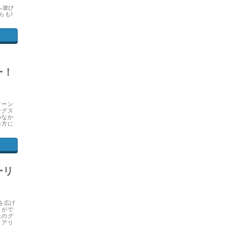
へ遊び
らも1
ー！
ツーン
ングス
のなか
い方に
ーリ
を広げ
とがで
艇のグ
リアリ