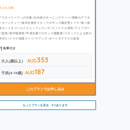
含まれる物
アウターリーフへの往復/出向前のモーニングティー/帰路のアフタ
ーヌーンティー/海洋生物学スタッフのサンゴ礁生態トーク/食べ放
題ホット＆コールドビュッフェランチ/スノーケル用具/ライフガー
ド監視/海中観察室/半潜水艇でのサンゴ礁鑑賞/スタッフによる魚の
餌付け/クラゲ保護スーツ/ケアンズ-ポートダグラスの送迎
食事付き
353
AUD
大人(歳以上）
187
AUD
子供(4~14歳)
このプランでお申し込み
もっとプランを見る 4つあります