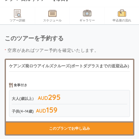
ツアー詳細
スケジュール
ギャラリー
申込後の流れ
このツアーを予約する
*
空席があればツアー予約を確定いたします。
ケアンズ発ロウアイルズクルーズ(ポートダグラスまでの送迎込み)
食事付き
295
AUD
大人(歳以上）
159
AUD
子供(4~14歳)
このプランでお申し込み