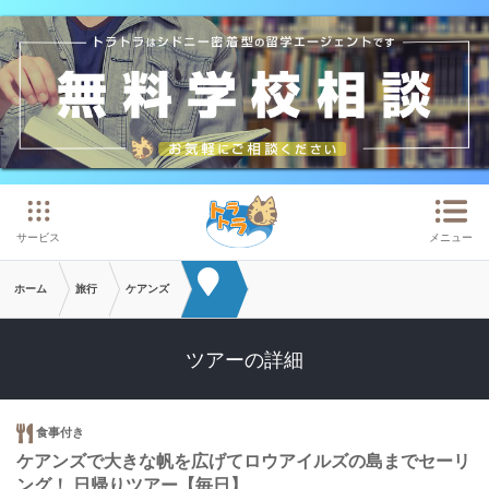
メインコンテンツへスキップ
サービス
メニュー
ホーム
旅行
ケアンズ
ツアーの詳細
食事付き
ケアンズで大きな帆を広げてロウアイルズの島までセーリ
ング！ 日帰りツアー【毎日】