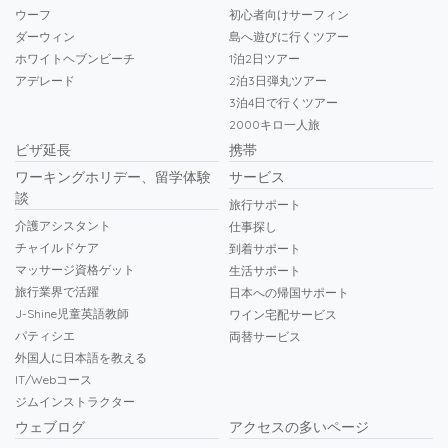
ウーフ
初心者向けサーフィン
ダーウィン
島へ遊びに行くツアー
ホワイトヘブンビーチ
1泊2日ツアー
アデレード
2泊3日弾丸ツアー
3泊4日で行くツアー
2000キロ一人旅
ビザ延長
携帯
ワーキングホリデー、留学体験
サービス
談
旅行サポート
介護アシスタント
仕事探し
チャイルドケア
到着サポート
マッサージ資格ゲット
生活サポート
旅行業界で活躍
日本への帰国サポート
J-Shine児童英語教師
ワイン宅配サービス
パティシエ
両替サービス
外国人に日本語を教える
IT/Webコース
ジムインストラクター
ウェブログ
アクセスの多いページ