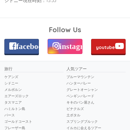
シドニー現在時刻：15:53
Follow Us
facebook
instagram
youtube
旅行
人気ツアー
ケアンズ
ブルーマウンテン
シドニー
ハンターバレー
メルボルン
グレートオーシャン
エアーズロック
ペンギンパレード
タスマニア
キキのパン屋さん
ハミルトン島
ピナクルズ
パース
土ボタル
ゴールドコースト
スプリングブルック
フレーザー島
イルカに会えるツアー