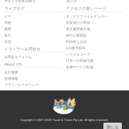
学生ビザ変更見積り
JRパス
ウェブログ
アクセスの多いページ
ビザ
タックスファイルナンバー
学校
在留届けの申請
携帯
英文履歴書作成
旅行
銀行口座開設
生活
RSA申し込み
USI番号取得
トラトラへお問合せ
バリスタコース
お問合せフォーム
日本への荷物宅配
About US
各種サービス料金
会社概要
採用情報
プライバシーポリシー
Copyright © 2007-2020 Travel & Travel Pty Ltd. All rights reserved.
閉じる