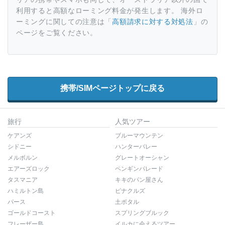
利用すると高額なローミング料金が発生します。 海外ロ
ーミングに関しての注意は「
高額請求に対する対処法
」の
ページをご覧ください。
携帯/SIMページトップに戻る
旅行
人気ツアー
ケアンズ
ブルーマウンテン
シドニー
ハンターバレー
メルボルン
グレートオーシャン
エアーズロック
ペンギンパレード
タスマニア
キキのパン屋さん
ハミルトン島
ピナクルズ
パース
土ボタル
ゴールドコースト
スプリングブルック
フレーザー島
イルカに会えるツアー