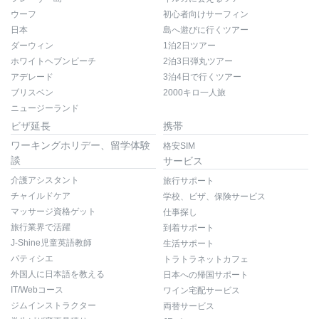
ウーフ
初心者向けサーフィン
日本
島へ遊びに行くツアー
ダーウィン
1泊2日ツアー
ホワイトヘブンビーチ
2泊3日弾丸ツアー
アデレード
3泊4日で行くツアー
ブリスベン
2000キロ一人旅
ニュージーランド
ビザ延長
携帯
ワーキングホリデー、留学体験
格安SIM
談
サービス
介護アシスタント
旅行サポート
チャイルドケア
学校、ビザ、保険サービス
マッサージ資格ゲット
仕事探し
旅行業界で活躍
到着サポート
J-Shine児童英語教師
生活サポート
パティシエ
トラトラネットカフェ
外国人に日本語を教える
日本への帰国サポート
IT/Webコース
ワイン宅配サービス
ジムインストラクター
両替サービス