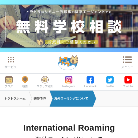
サービス
メニュー
ブログ
地図
スタッフ紹介
Instagram
Facebook
Twitter
Youtube
トラトラホーム
携帯/SIM
海外ローミングについて
International Roaming