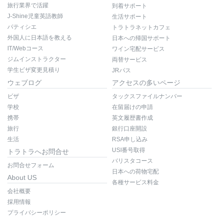
旅行業界で活躍
到着サポート
J-Shine児童英語教師
生活サポート
パティシエ
トラトラネットカフェ
外国人に日本語を教える
日本への帰国サポート
IT/Webコース
ワイン宅配サービス
ジムインストラクター
両替サービス
学生ビザ変更見積り
JRパス
ウェブログ
アクセスの多いページ
ビザ
タックスファイルナンバー
学校
在留届けの申請
携帯
英文履歴書作成
旅行
銀行口座開設
生活
RSA申し込み
USI番号取得
トラトラへお問合せ
バリスタコース
お問合せフォーム
日本への荷物宅配
About US
各種サービス料金
会社概要
採用情報
プライバシーポリシー