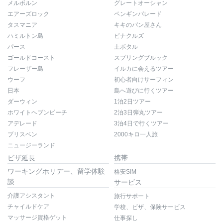
メルボルン
グレートオーシャン
エアーズロック
ペンギンパレード
タスマニア
キキのパン屋さん
ハミルトン島
ピナクルズ
パース
土ボタル
ゴールドコースト
スプリングブルック
フレーザー島
イルカに会えるツアー
ウーフ
初心者向けサーフィン
日本
島へ遊びに行くツアー
ダーウィン
1泊2日ツアー
ホワイトヘブンビーチ
2泊3日弾丸ツアー
アデレード
3泊4日で行くツアー
ブリスベン
2000キロ一人旅
ニュージーランド
ビザ延長
携帯
ワーキングホリデー、留学体験
格安SIM
談
サービス
介護アシスタント
旅行サポート
チャイルドケア
学校、ビザ、保険サービス
マッサージ資格ゲット
仕事探し