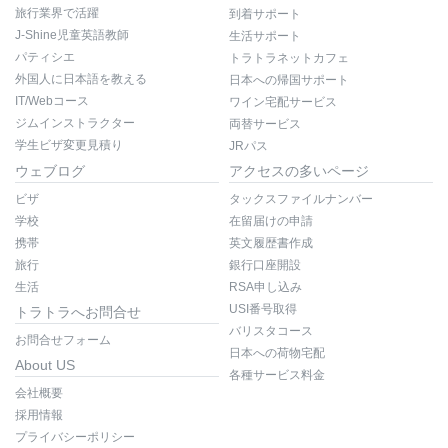
旅行業界で活躍
到着サポート
J-Shine児童英語教師
生活サポート
パティシエ
トラトラネットカフェ
外国人に日本語を教える
日本への帰国サポート
IT/Webコース
ワイン宅配サービス
ジムインストラクター
両替サービス
学生ビザ変更見積り
JRパス
ウェブログ
アクセスの多いページ
ビザ
タックスファイルナンバー
学校
在留届けの申請
携帯
英文履歴書作成
旅行
銀行口座開設
生活
RSA申し込み
USI番号取得
トラトラへお問合せ
バリスタコース
お問合せフォーム
日本への荷物宅配
About US
各種サービス料金
会社概要
採用情報
プライバシーポリシー