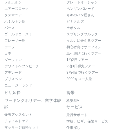
メルボルン
グレートオーシャン
エアーズロック
ペンギンパレード
タスマニア
キキのパン屋さん
ハミルトン島
ピナクルズ
パース
土ボタル
ゴールドコースト
スプリングブルック
フレーザー島
イルカに会えるツアー
ウーフ
初心者向けサーフィン
日本
島へ遊びに行くツアー
ダーウィン
1泊2日ツアー
ホワイトヘブンビーチ
2泊3日弾丸ツアー
アデレード
3泊4日で行くツアー
ブリスベン
2000キロ一人旅
ニュージーランド
ビザ延長
携帯
ワーキングホリデー、留学体験
格安SIM
談
サービス
介護アシスタント
旅行サポート
チャイルドケア
学校、ビザ、保険サービス
マッサージ資格ゲット
仕事探し