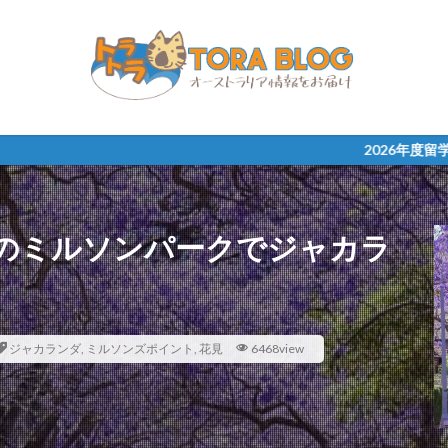
2026年度留学 無料相談受け付
のミルソンパークでジャカラ
ジャカランダ
,
ミルソンズポイント
,
花見
6468view