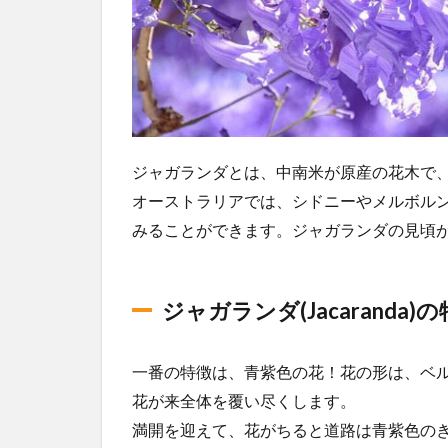
2.1
McDougall
Street
2.2
ビク
トリ
ジャガランダとは、中南米が原産の花木で
アパ
ーク
オーストラリアでは、シドニーやメルボル
2.3
みることができます。ジャガランダの見頃
ダー
リン
グハ
ジャガランダ(Jacaranda)
ース
ト
2.4
一番の特徴は、青紫色の花！花の形は、ベ
ワバ
花が来全体を覆い尽くします。
ート
満開を迎えて、花がちると道路は青紫色の
ン・