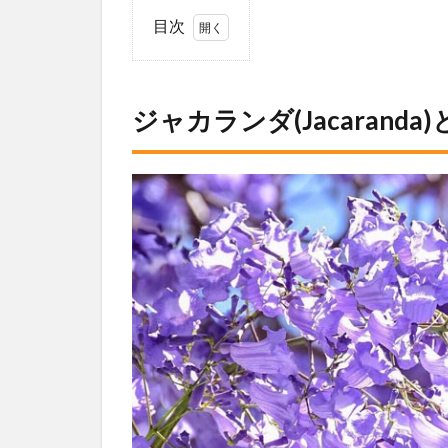
目次
1
ジャカ
ランダ
(Jacaranda)
ジャカランダ(Jacaranda
とは？
1.1
ジャ
ガランダ
(Jacaranda)
の特徴
1.2
ジャ
ガランダ
(Jacaranda)
の見頃
2
ジャカ
ランダ
(Jacaranda)
おすすめス
ポット