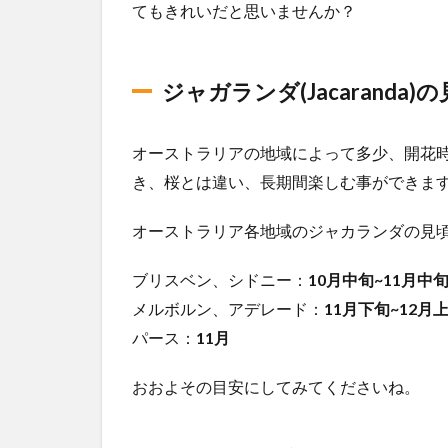
パー
てもきれいだと思いませんか？
ク
3
そ
ジャガランダ(Jacaranda)
の
他
の
オーストラリアの地域によって多少、開花時
お
き、桜とは違い、長期間楽しむ事ができま
す
す
オーストラリア各地域のジャカランダの見
め
ス
ポ
ブリスベン、シドニー：
10月中旬~11月中
ッ
メルボルン、アデレード：
11月下旬~12月
ト
パース：
11月
おおよその目安にしてみてくださいね。