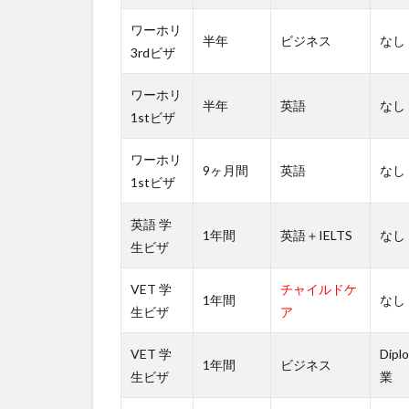
ニ
ー
ワーホリ
半年
ビジネス
なし
の
3rdビザ
現
地
ワーホリ
留
半年
英語
なし
1stビザ
学
エ
ワーホリ
ー
9ヶ月間
英語
なし
ジ
1stビザ
ェ
ン
英語 学
1年間
英語＋IELTS
なし
ト
生ビザ
と
い
VET 学
チャイルドケ
え
1年間
なし
生ビザ
ア
ば
ト
ラ
VET 学
Dipl
1年間
ビジネス
ト
生ビザ
業
ラ