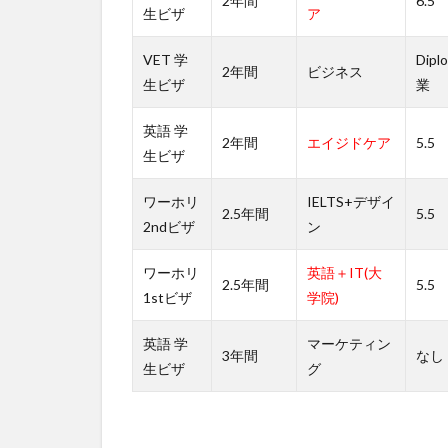
2年間
6.5
ご
生ビザ
ア
相
談
VET 学
Dipl
く
2年間
ビジネス
生ビザ
業
だ
さ
い
英語 学
2年間
エイジドケア
5.5
生ビザ
4
オ
ワーホリ
IELTS+デザイ
ー
2.5年間
5.5
2ndビザ
ン
ス
ト
ラ
ワーホリ
英語＋IT(大
2.5年間
5.5
リ
1stビザ
学院)
ア
留
英語 学
マーケティン
学
3年間
なし
生ビザ
グ
促
進
協
会