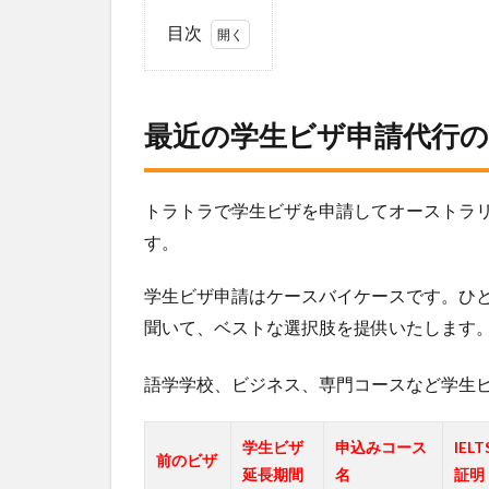
目次
1
最
近
最近の学生ビザ申請代行の
の
学
生
ビ
トラトラで学生ビザを申請してオーストラ
ザ
す。
申
請
学生ビザ申請はケースバイケースです。ひと
代
行
聞いて、ベストな選択肢を提供いたします
の
実
語学学校、ビジネス、専門コースなど学生
績
2
学生ビザ
申込みコース
IEL
シ
前のビザ
ド
延長期間
名
証明