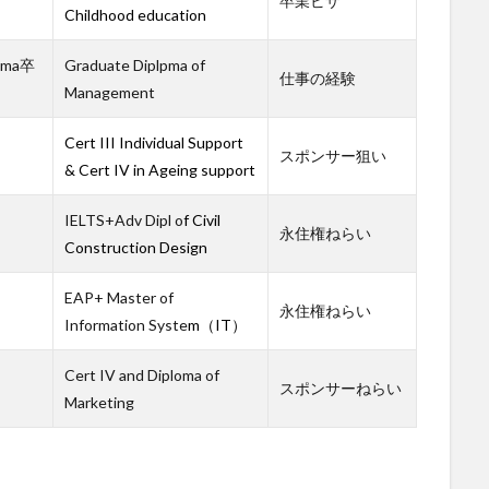
卒業ビザ
Childhood education
oma卒
Graduate Diplpma of
仕事の経験
Management
Cert III Individual Support
スポンサー狙い
& Cert IV in Ageing support
IELTS+Adv Dipl o
f Civil
永住権ねらい
Construction Design
EAP+ Master of
永住権ねらい
Information Syste
m（IT）
Cert IV and Diploma of
スポンサーねらい
Marketing