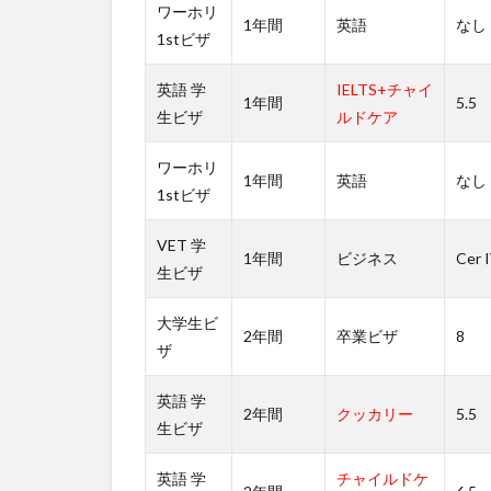
ワーホリ
2.1
1年間
英語
なし
1stビザ
学生
ビザ
専門
英語 学
IELTS+チャイ
1年間
5.5
無料
生ビザ
ルドケア
相談
窓口
ワーホリ
1年間
英語
なし
3
1stビザ
女
性
VET 学
1年間
ビジネス
Cer 
に
生ビザ
人
気
大学生ビ
な
2年間
卒業ビザ
8
ザ
専
門
英語 学
コ
2年間
クッカリー
5.5
ー
生ビザ
ス
も
英語 学
チャイルドケ