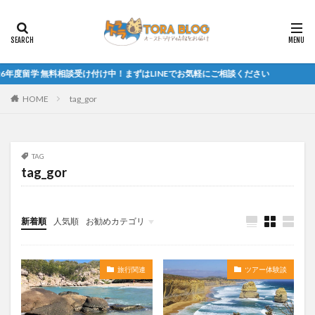
年度留学 無料相談受け付け中！まずはLINEでお気軽にご相談ください
HOME
tag_gor
TAG
tag_gor
新着順
人気順
お勧めカテゴリ
未分類
旅行関連
ツアー体験談