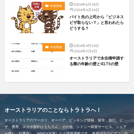
2026年6月18日
学校関連
2026年6月26日
バイト先の上司から「ビジネス
ビザ取らない？」と言われたら
どうする？
2026年4月24日
学校関連
2026年5月6日
オーストラリアで永住権申請す
る際の年齢の壁とIELTSの壁
オーストラリアのことならトラトラへ！
オーストラリアのワーホリ、オーペア、ピッキング情報、留学、旅行、ビ
ザ、携帯、スマホ契約はもちろん、その他、シドニー両替サービス、シェア
ー探し、仕事探し、WWOOF探しなど情報満載です。 政府認定のビザコンサ