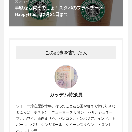
2016年2月16日
半額なら買うでしょ！スタバのフラペチーノ
HappyHourは2月21日まで
この記事を書いた人
ガッデム特派員
シドニー滞在歴数十年。行ったことある国や都市で特に好きな
ところは：ボストン、ニューヨーク,リオン、パリ、ジュネー
ブ、ハワイ、西内まりや、バンコク、カンボジア、インド、ネ
パール、バリ、シンガポール、クイーンズタウン、トロント、
ハミルトン島