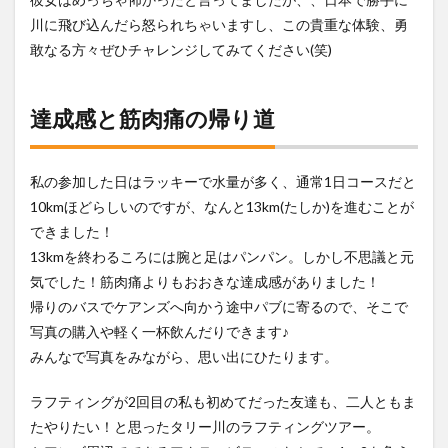
川に飛び込んだら怒られちゃいますし、この貴重な体験、勇
敢なる方々ぜひチャレンジしてみてください(笑)
達成感と筋肉痛の帰り道
私の参加した日はラッキーで水量が多く、通常1日コースだと
10kmほどらしいのですが、なんと13km(たしか)を進むことが
できました！
13kmを終わるころには腕と足はパンパン。しかし不思議と元
気でした！筋肉痛よりもおおきな達成感がありました！
帰りのバスでケアンズへ向かう途中パブに寄るので、そこで
写真の購入や軽く一杯飲んだりできます♪
みんなで写真をみながら、思い出にひたります。
ラフティングが2回目の私も初めてだった友達も、二人ともま
たやりたい！と思ったタリー川のラフティングツアー。