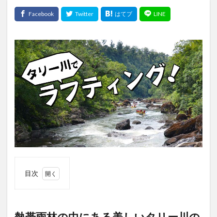
目次
1
熱帯
雨林
の中
熱帯雨林の中にある美しいタリー川の