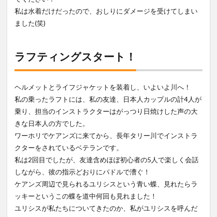
ラン
私は水着だけだったので、おしりにダメージを受けてしまい
チ
ました(笑)
4
道中
に楽
ラフティングスタート！
しめ
るア
クテ
ィビ
ヘルメットとライフジャケットを装着し、いよいよ川へ！
ティ
私の乗ったラフトには、私の友達、日本人カップルの計4人が
5
乗り、担当のインストラクターはがっつり日焼けした声の大
達成
きな日本人の方でした。
感と
筋肉
ワーホリでケアンズに来てから、長年タリー川でインストラ
痛の
クターをされているベテランです。
帰り
道
私は2回目でしたが、友達含めほぼ初心者の5人で楽しく会話
しながら、彼の指示どおりにパドルで漕ぐ！
ケアンズ周辺で見られるユリシスという青い蝶、見れたらラ
ッキーというこの蝶を道中何回も見れました！
ユリシスが私たちについてきたのか、私がユリシスを呼んだ