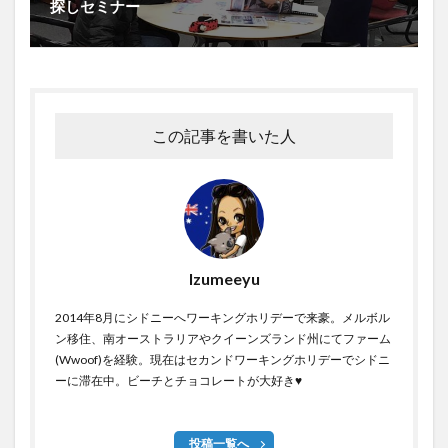
探しセミナー
この記事を書いた人
Izumeeyu
2014年8月にシドニーへワーキングホリデーで来豪。メルボル
ン移住、南オーストラリアやクイーンズランド州にてファーム
(Wwoof)を経験。現在はセカンドワーキングホリデーでシドニ
ーに滞在中。ビーチとチョコレートが大好き♥
投稿一覧へ