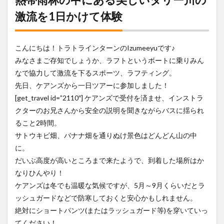
にあ
激流を1日かけて体験
る美
しい
タリ
ー川
こんにちは！トラトラインターンのIzumeeyuです♪
の激
流を
みなさまご存知でしょうか、ラフトというボートに乗りみん
1日
なで協力して激流を下るスポーツ、ラフティング。
かけ
先日、ケアンズから一日ツアーに参加しました！
て体
験
[get_travel id=”2110″] ケアンズで受付を済ませ、インストラ
クターのお兄さんから安全の説明を聞きながらバスに揺られ
2
ラフ
ること2時間。
ティ
サトウキビ畑、バナナ畑を通りぬけ景色はどんどん山の中
ング
に。
スタ
ー
だいぶ高度が高いところまで来たようで、到着した場所はか
ト！
なりひんやり！
3
ケアンズは冬でも温暖な気候ですが、5月～9月くらいだとラ
長旅
ッシュガードなどで防寒しておくと安心かもしれません。
の途
中で
絶対にショートパンツ(またはラッシュガード等)を穿いていっ
BBQ
てください！