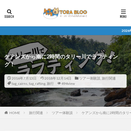
2026年度留学 無料相
ケアンズから南に2時間のタリー川でラフティン
グ！
2016年7月13日
2018年12月14日
ツアー体験談
,
旅行関連
tag_cairns
,
tag_rafting
,
旅行
494view
HOME
旅行関連
ツアー体験談
ケアンズから南に2時間のタリ