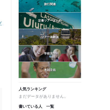
旅行関連
定番ツアーまとめ
プ
ツアー体験談
学校見学
本田圭佑
人気ランキング
まだデータがありません。
書いている人 一覧