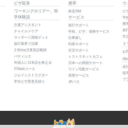
ビザ延長
携帯
ウ
ワーキングホリデー、留
格安SIM
ビ
学体験談
サービス
学
携
介護アシスタント
旅行サポート
旅
チャイルドケア
学校、ビザ、保険サービス
生
マッサージ資格ゲット
仕事探し
ト
旅行業界で活躍
到着サポート
J-Shine児童英語教師
生活サポート
お
パティシエ
トラトラネットカフェ
Ab
外国人に日本語を教える
日本への帰国サポート
会
IT/Webコース
ワイン宅配サービス
採
ジムインストラクター
両替サービス
プ
学生ビザ変更見積り
JRパス