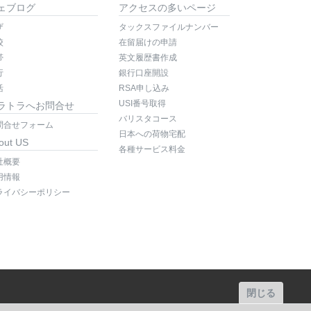
ェブログ
アクセスの多いページ
ザ
タックスファイルナンバー
校
在留届けの申請
帯
英文履歴書作成
行
銀行口座開設
活
RSA申し込み
USI番号取得
ラトラへお問合せ
バリスタコース
問合せフォーム
日本への荷物宅配
out US
各種サービス料金
社概要
用情報
ライバシーポリシー
閉じる