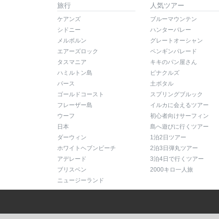
旅行
人気ツアー
ケアンズ
ブルーマウンテン
シドニー
ハンターバレー
メルボルン
グレートオーシャン
エアーズロック
ペンギンパレード
タスマニア
キキのパン屋さん
ハミルトン島
ピナクルズ
パース
土ボタル
ゴールドコースト
スプリングブルック
フレーザー島
イルカに会えるツアー
ウーフ
初心者向けサーフィン
日本
島へ遊びに行くツアー
ダーウィン
1泊2日ツアー
ホワイトヘブンビーチ
2泊3日弾丸ツアー
アデレード
3泊4日で行くツアー
ブリスベン
2000キロ一人旅
ニュージーランド