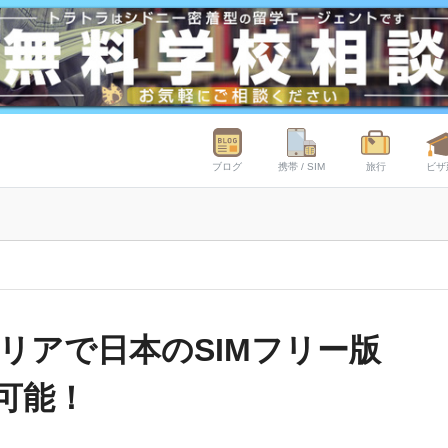
ブログ
携帯 / SIM
旅行
ビザ
リアで日本のSIMフリー版
利用可能！