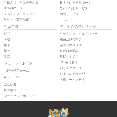
外国人に日本語を教える
日本への帰国サポート
IT/Webコース
ワイン宅配サービス
ジムインストラクター
両替サービス
学生ビザ変更見積り
JRパス
ウェブログ
アクセスの多いページ
ビザ
タックスファイルナンバー
学校
在留届けの申請
携帯
英文履歴書作成
旅行
銀行口座開設
生活
RSA申し込み
USI番号取得
トラトラへお問合せ
バリスタコース
お問合せフォーム
日本への荷物宅配
About US
各種サービス料金
会社概要
採用情報
プライバシーポリシー