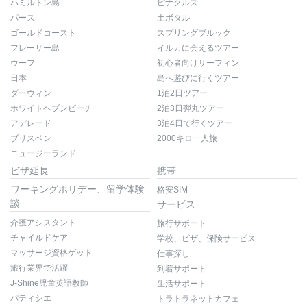
ハミルトン島
ピナクルズ
パース
土ボタル
ゴールドコースト
スプリングブルック
フレーザー島
イルカに会えるツアー
ウーフ
初心者向けサーフィン
日本
島へ遊びに行くツアー
ダーウィン
1泊2日ツアー
ホワイトヘブンビーチ
2泊3日弾丸ツアー
アデレード
3泊4日で行くツアー
ブリスベン
2000キロ一人旅
ニュージーランド
ビザ延長
携帯
ワーキングホリデー、留学体験
格安SIM
談
サービス
介護アシスタント
旅行サポート
チャイルドケア
学校、ビザ、保険サービス
マッサージ資格ゲット
仕事探し
旅行業界で活躍
到着サポート
J-Shine児童英語教師
生活サポート
パティシエ
トラトラネットカフェ