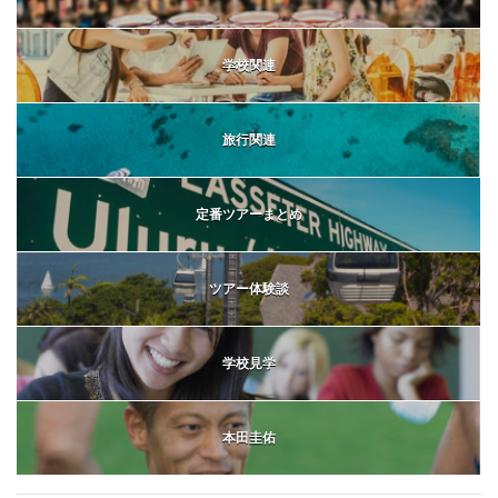
学校関連
旅行関連
定番ツアーまとめ
ツアー体験談
学校見学
本田圭佑