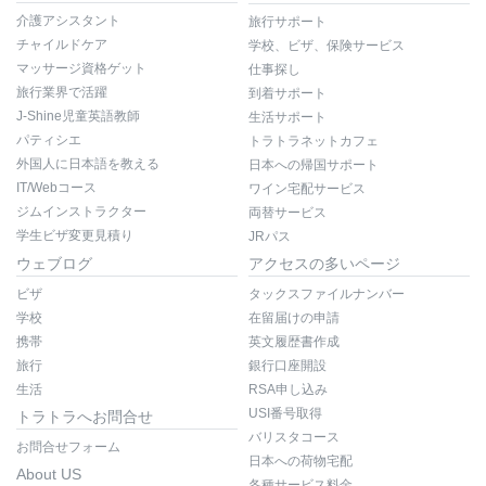
介護アシスタント
旅行サポート
チャイルドケア
学校、ビザ、保険サービス
マッサージ資格ゲット
仕事探し
旅行業界で活躍
到着サポート
J-Shine児童英語教師
生活サポート
パティシエ
トラトラネットカフェ
外国人に日本語を教える
日本への帰国サポート
IT/Webコース
ワイン宅配サービス
ジムインストラクター
両替サービス
学生ビザ変更見積り
JRパス
ウェブログ
アクセスの多いページ
ビザ
タックスファイルナンバー
学校
在留届けの申請
携帯
英文履歴書作成
旅行
銀行口座開設
生活
RSA申し込み
USI番号取得
トラトラへお問合せ
バリスタコース
お問合せフォーム
日本への荷物宅配
About US
各種サービス料金