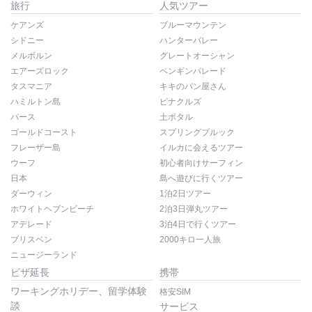
旅行
人気ツアー
ケアンズ
ブルーマウンテン
シドニー
ハンターバレー
メルボルン
グレートオーシャン
エアーズロック
ペンギンパレード
タスマニア
キキのパン屋さん
ハミルトン島
ピナクルズ
パース
土ボタル
ゴールドコースト
スプリングブルック
フレーザー島
イルカに会えるツアー
ウーフ
初心者向けサーフィン
日本
島へ遊びに行くツアー
ダーウィン
1泊2日ツアー
ホワイトヘブンビーチ
2泊3日弾丸ツアー
アデレード
3泊4日で行くツアー
ブリスベン
2000キロ一人旅
ニュージーランド
ビザ延長
携帯
ワーキングホリデー、留学体験
格安SIM
談
サービス