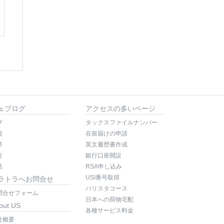
ェブログ
アクセスの多いページ
ザ
タックスファイルナンバー
校
在留届けの申請
帯
英文履歴書作成
行
銀行口座開設
活
RSA申し込み
USI番号取得
ラトラへお問合せ
バリスタコース
問合せフォーム
日本への荷物宅配
out US
各種サービス料金
社概要