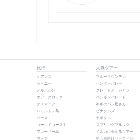
旅行
人気ツアー
ケアンズ
ブルーマウンテン
シドニー
ハンターバレー
メルボルン
グレートオーシャン
エアーズロック
ペンギンパレード
タスマニア
キキのパン屋さん
ハミルトン島
ピナクルズ
パース
土ボタル
ゴールドコースト
スプリングブルック
フレーザー島
イルカに会えるツアー
ウーフ
初心者向けサーフィン