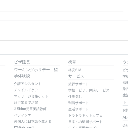
ビザ延長
携帯
ウ
ワーキングホリデー、留
格安SIM
ビ
学体験談
サービス
学
携
介護アシスタント
旅行サポート
旅
チャイルドケア
学校、ビザ、保険サービス
生
マッサージ資格ゲット
仕事探し
ト
旅行業界で活躍
到着サポート
J-Shine児童英語教師
生活サポート
お
パティシエ
トラトラネットカフェ
Ab
外国人に日本語を教える
日本への帰国サポート
会
IT/Webコース