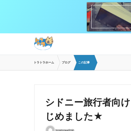
トラトラホーム
ブログ
この記事
シドニー旅行者向け 
じめました★
toratoraadmin