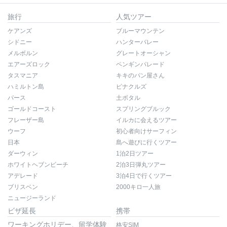
旅行
人気ツアー
ケアンズ
ブルーマウンテン
シドニー
ハンターバレー
メルボルン
グレートオーシャン
エアーズロック
ペンギンパレード
タスマニア
キキのパン屋さん
ハミルトン島
ピナクルズ
パース
土ボタル
ゴールドコースト
スプリングブルック
フレーザー島
イルカに会えるツアー
ウーフ
初心者向けサーフィン
日本
島へ遊びに行くツアー
ダーウィン
1泊2日ツアー
ホワイトヘブンビーチ
2泊3日弾丸ツアー
アデレード
3泊4日で行くツアー
ブリスベン
2000キロ一人旅
ニュージーランド
ビザ延長
携帯
ワーキングホリデー、留学体験
格安SIM