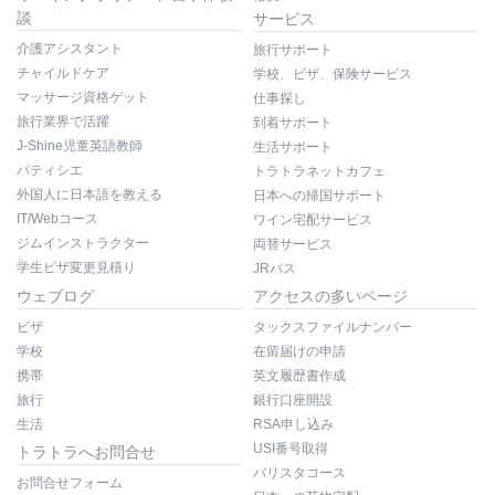
談
サービス
介護アシスタント
旅行サポート
チャイルドケア
学校、ビザ、保険サービス
マッサージ資格ゲット
仕事探し
旅行業界で活躍
到着サポート
J-Shine児童英語教師
生活サポート
パティシエ
トラトラネットカフェ
外国人に日本語を教える
日本への帰国サポート
IT/Webコース
ワイン宅配サービス
ジムインストラクター
両替サービス
学生ビザ変更見積り
JRパス
ウェブログ
アクセスの多いページ
ビザ
タックスファイルナンバー
学校
在留届けの申請
携帯
英文履歴書作成
旅行
銀行口座開設
生活
RSA申し込み
USI番号取得
トラトラへお問合せ
バリスタコース
お問合せフォーム