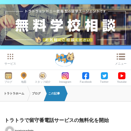
サービス
メニュー
ブログ
地図
スタッフ紹介
Instagram
Facebook
Twitter
Youtube
トラトラホーム
ブログ
この記事
トラトラで留守番電話サービスの無料化を開始
toratoraadmin