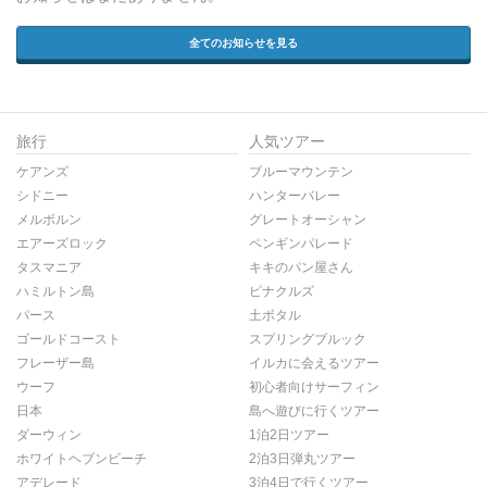
全てのお知らせを見る
旅行
人気ツアー
ケアンズ
ブルーマウンテン
シドニー
ハンターバレー
メルボルン
グレートオーシャン
エアーズロック
ペンギンパレード
タスマニア
キキのパン屋さん
ハミルトン島
ピナクルズ
パース
土ボタル
ゴールドコースト
スプリングブルック
フレーザー島
イルカに会えるツアー
ウーフ
初心者向けサーフィン
日本
島へ遊びに行くツアー
ダーウィン
1泊2日ツアー
ホワイトヘブンビーチ
2泊3日弾丸ツアー
アデレード
3泊4日で行くツアー