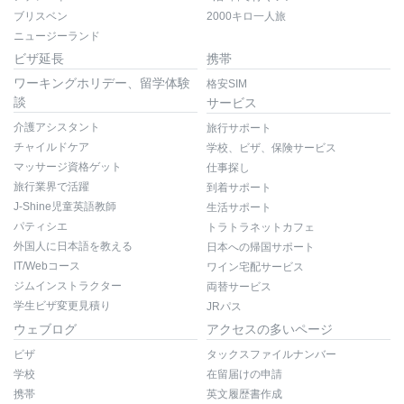
ブリスベン
2000キロ一人旅
ニュージーランド
ビザ延長
携帯
ワーキングホリデー、留学体験
格安SIM
談
サービス
介護アシスタント
旅行サポート
チャイルドケア
学校、ビザ、保険サービス
マッサージ資格ゲット
仕事探し
旅行業界で活躍
到着サポート
J-Shine児童英語教師
生活サポート
パティシエ
トラトラネットカフェ
外国人に日本語を教える
日本への帰国サポート
IT/Webコース
ワイン宅配サービス
ジムインストラクター
両替サービス
学生ビザ変更見積り
JRパス
ウェブログ
アクセスの多いページ
ビザ
タックスファイルナンバー
学校
在留届けの申請
携帯
英文履歴書作成