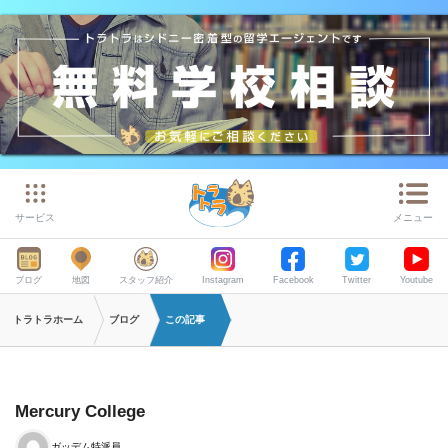
サービス
メニュー
ブログ
地図
スタッフ紹介
Instagram
Facebook
Twitter
Youtube
トラトラホーム
ブログ
この記事
Mercury College
ガッデム特派員