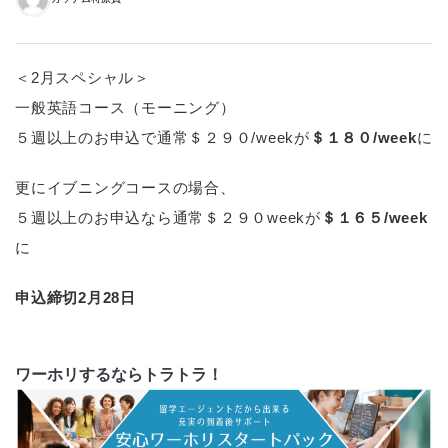
＜2月スペシャル＞
一般英語コース（モーニング）
５週以上のお申込で通常＄２９０/weekが
＄１８０/week
に
更にイブニングコースの場合、
５週以上のお申込なら通常＄２９０weekが
＄１６５/week
に
申込締切2月28日
ワーホリするならトラトラ！