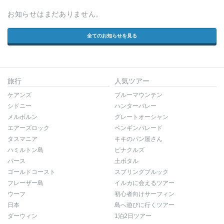
お知らせはまだありません。
全てのお知らせを見る
旅行
人気ツアー
ケアンズ
ブルーマウンテン
シドニー
ハンターバレー
メルボルン
グレートオーシャン
エアーズロック
ペンギンパレード
タスマニア
キキのパン屋さん
ハミルトン島
ピナクルズ
パース
土ボタル
ゴールドコースト
スプリングブルック
フレーザー島
イルカに会えるツアー
ウーフ
初心者向けサーフィン
日本
島へ遊びに行くツアー
ダーウィン
1泊2日ツアー