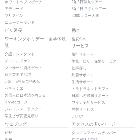
ホワイトヘブンビーチ
2泊3日弾丸ツアー
アデレード
3泊4日で行くツアー
ブリスベン
2000キロ一人旅
ニュージーランド
ビザ延長
携帯
ワーキングホリデー、留学体験
格安SIM
談
サービス
介護アシスタント
旅行サポート
チャイルドケア
学校、ビザ、保険サービス
マッサージ資格ゲット
仕事探し
旅行業界で活躍
到着サポート
J-Shine児童英語教師
生活サポート
パティシエ
トラトラネットカフェ
外国人に日本語を教える
日本への帰国サポート
IT/Webコース
ワイン宅配サービス
ジムインストラクター
両替サービス
学生ビザ変更見積り
JRパス
ウェブログ
アクセスの多いページ
ビザ
タックスファイルナンバー
学校
在留届けの申請