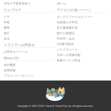
学生ビザ変更見積り
JRパス
ウェブログ
アクセスの多いページ
ビザ
タックスファイルナンバー
学校
在留届けの申請
携帯
英文履歴書作成
旅行
銀行口座開設
生活
RSA申し込み
USI番号取得
トラトラへお問合せ
バリスタコース
お問合せフォーム
日本への荷物宅配
About US
各種サービス料金
会社概要
採用情報
プライバシーポリシー
Copyright © 2007-2020 Travel & Travel Pty Ltd. All rights reserved.