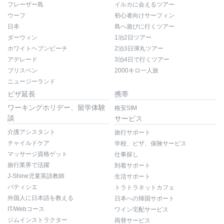
フレーザー島
イルカに会えるツアー
ウーフ
初心者向けサーフィン
日本
島へ遊びに行くツアー
ダーウィン
1泊2日ツアー
ホワイトヘブンビーチ
2泊3日弾丸ツアー
アデレード
3泊4日で行くツアー
ブリスベン
2000キロ一人旅
ニュージーランド
ビザ延長
携帯
ワーキングホリデー、留学体験
格安SIM
談
サービス
介護アシスタント
旅行サポート
チャイルドケア
学校、ビザ、保険サービス
マッサージ資格ゲット
仕事探し
旅行業界で活躍
到着サポート
J-Shine児童英語教師
生活サポート
パティシエ
トラトラネットカフェ
外国人に日本語を教える
日本への帰国サポート
IT/Webコース
ワイン宅配サービス
ジムインストラクター
両替サービス