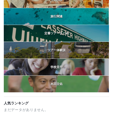
旅行関連
定番ツアーまとめ
ツアー体験談
学校見学
本田圭佑
人気ランキング
まだデータがありません。