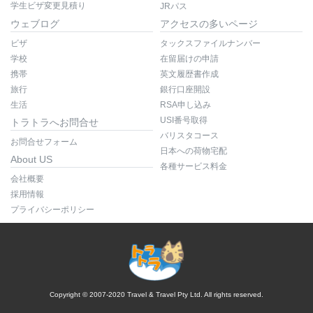
学生ビザ変更見積り
JRパス
ウェブログ
アクセスの多いページ
ビザ
タックスファイルナンバー
学校
在留届けの申請
携帯
英文履歴書作成
旅行
銀行口座開設
生活
RSA申し込み
USI番号取得
トラトラへお問合せ
バリスタコース
お問合せフォーム
日本への荷物宅配
About US
各種サービス料金
会社概要
採用情報
プライバシーポリシー
Copyright © 2007-2020 Travel & Travel Pty Ltd. All rights reserved.