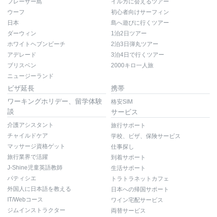
フレーザー島
イルカに会えるツアー
ウーフ
初心者向けサーフィン
日本
島へ遊びに行くツアー
ダーウィン
1泊2日ツアー
ホワイトヘブンビーチ
2泊3日弾丸ツアー
アデレード
3泊4日で行くツアー
ブリスベン
2000キロ一人旅
ニュージーランド
ビザ延長
携帯
ワーキングホリデー、留学体験
格安SIM
談
サービス
介護アシスタント
旅行サポート
チャイルドケア
学校、ビザ、保険サービス
マッサージ資格ゲット
仕事探し
旅行業界で活躍
到着サポート
J-Shine児童英語教師
生活サポート
パティシエ
トラトラネットカフェ
外国人に日本語を教える
日本への帰国サポート
IT/Webコース
ワイン宅配サービス
ジムインストラクター
両替サービス