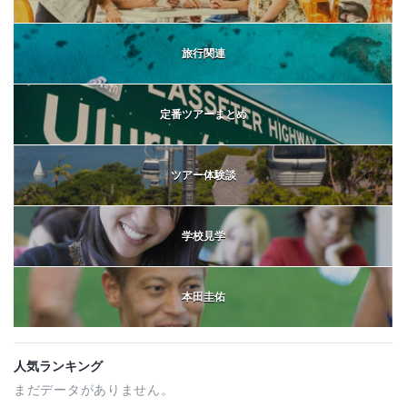
旅行関連
定番ツアーまとめ
ツアー体験談
学校見学
本田圭佑
人気ランキング
まだデータがありません。