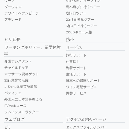
ウーフ
初心者向けサーフィン
ダーウィン
島へ遊びに行くツアー
ホワイトヘブンビーチ
1泊2日ツアー
アデレード
2泊3日弾丸ツアー
3泊4日で行くツアー
2000キロ一人旅
ビザ延長
携帯
ワーキングホリデー、留学体験
サービス
談
旅行サポート
介護アシスタント
仕事探し
チャイルドケア
到着サポート
マッサージ資格ゲット
生活サポート
旅行業界で活躍
日本への帰国サポート
J-Shine児童英語教師
ワイン宅配サービス
パティシエ
両替サービス
外国人に日本語を教える
IT/Webコース
ジムインストラクター
ウェブログ
アクセスの多いページ
ビザ
タックスファイルナンバー