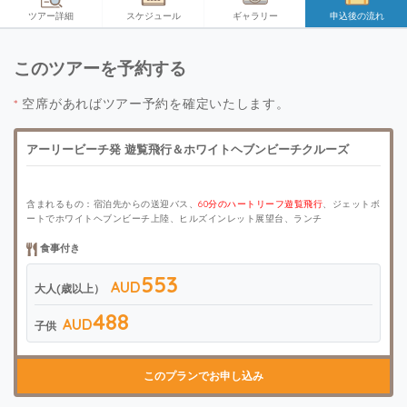
ツアー詳細
スケジュール
ギャラリー
申込後の流れ
このツアーを予約する
*
空席があればツアー予約を確定いたします。
アーリービーチ発 遊覧飛行＆ホワイトヘブンビーチクルーズ
含まれるもの：宿泊先からの送迎バス、
60分のハートリーフ遊覧飛行
、ジェットボ
ートでホワイトヘブンビーチ上陸、ヒルズインレット展望台、ランチ
食事付き
553
AUD
大人(歳以上）
488
AUD
子供
このプランでお申し込み