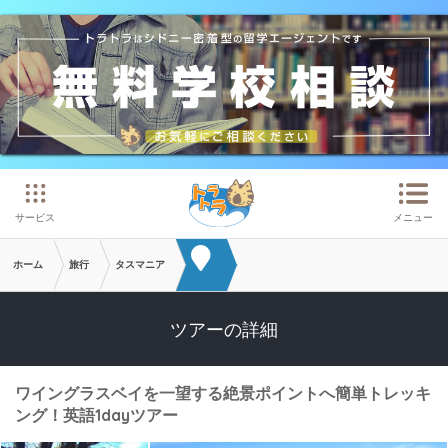
メインコンテンツへスキップ
サービス
メニュー
ホーム
旅行
タスマニア
ツアーの詳細
ワイングラスベイを一望する絶景ポイントへ簡単トレッキ
ング！英語1dayツアー