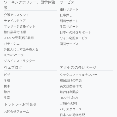
ワーキングホリデー、留学体験
サービス
談
旅行サポート
介護アシスタント
仕事探し
チャイルドケア
到着サポート
マッサージ資格ゲット
生活サポート
旅行業界で活躍
日本への帰国サポート
J-Shine児童英語教師
ワイン宅配サービス
パティシエ
両替サービス
外国人に日本語を教える
IT/Webコース
ジムインストラクター
ウェブログ
アクセスの多いページ
ビザ
タックスファイルナンバー
学校
在留届けの申請
携帯
英文履歴書作成
旅行
銀行口座開設
生活
RSA申し込み
USI番号取得
トラトラへお問合せ
バリスタコース
お問合せフォーム
日本への荷物宅配