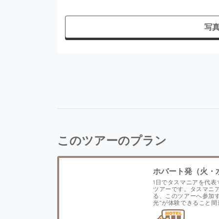
写
このツアーのプラン
ホバート発（火・
1日でタスマニアを代表
ツアーです。タスマニ
る、このツアーへ参加
光”が体験できること