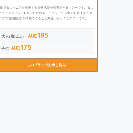
1日でタスマニアを代表する自然地帯を満喫できるツアーです。タス
マニアンデビルにも会いに行ける、このツアーへ参加すればタスマ
ニアの”定番観光”が体験できること間違いなし！なツアーです。
185
AUD
大人(歳以上）
175
AUD
子供
このプランでお申し込み