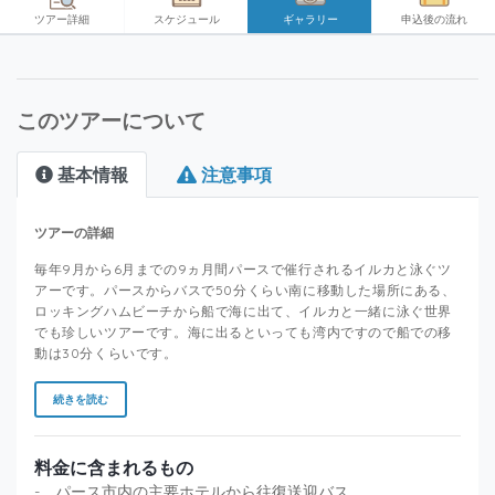
ツアー詳細
スケジュール
ギャラリー
申込後の流れ
このツアーについて
基本情報
注意事項
ツアーの詳細
毎年9月から6月までの9ヵ月間パースで催行されるイルカと泳ぐツ
アーです。パースからバスで50分くらい南に移動した場所にある、
ロッキングハムビーチから船で海に出て、イルカと一緒に泳ぐ世界
でも珍しいツアーです。海に出るといっても湾内ですので船での移
動は30分くらいです。
続きを読む
料金に含まれるもの
- パース市内の主要ホテルから往復送迎バス