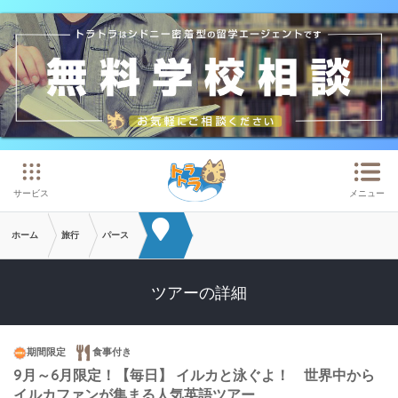
メインコンテンツへスキップ
サービス
メニュー
ホーム
旅行
パース
ツアーの詳細
期間限定
食事付き
9月～6月限定！【毎日】 イルカと泳ぐよ！ 世界中から
イルカファンが集まる人気英語ツアー