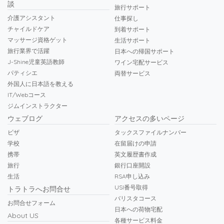
談
旅行サポート
介護アシスタント
仕事探し
チャイルドケア
到着サポート
マッサージ資格ゲット
生活サポート
旅行業界で活躍
日本への帰国サポート
J-Shine児童英語教師
ワイン宅配サービス
パティシエ
両替サービス
外国人に日本語を教える
IT/Webコース
ジムインストラクター
ウェブログ
アクセスの多いページ
ビザ
タックスファイルナンバー
学校
在留届けの申請
携帯
英文履歴書作成
旅行
銀行口座開設
生活
RSA申し込み
USI番号取得
トラトラへお問合せ
バリスタコース
お問合せフォーム
日本への荷物宅配
About US
各種サービス料金