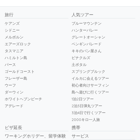
旅行
人気ツアー
ケアンズ
ブルーマウンテン
シドニー
ハンターバレー
メルボルン
グレートオーシャン
エアーズロック
ペンギンパレード
タスマニア
キキのパン屋さん
ハミルトン島
ピナクルズ
パース
土ボタル
ゴールドコースト
スプリングブルック
フレーザー島
イルカに会えるツアー
ウーフ
初心者向けサーフィン
ダーウィン
島へ遊びに行くツアー
ホワイトヘブンビーチ
1泊2日ツアー
アデレード
2泊3日弾丸ツアー
3泊4日で行くツアー
2000キロ一人旅
ビザ延長
携帯
ワーキングホリデー、留学体験
サービス