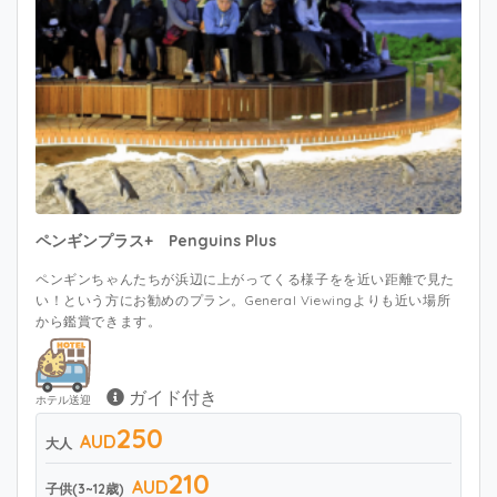
ペンギンプラス+ Penguins Plus
ペンギンちゃんたちが浜辺に上がってくる様子をを近い距離で見た
い！という方にお勧めのプラン。General Viewingよりも近い場所
から鑑賞できます。
ガイド付き
ホテル送迎
250
AUD
大人
210
AUD
子供(3~12歳)