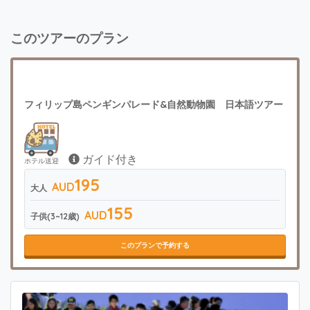
このツアーのプラン
フィリップ島ペンギンパレード&自然動物園 日本語ツアー
ガイド付き
ホテル送迎
195
AUD
大人
155
AUD
子供(3~12歳)
このプランで予約する