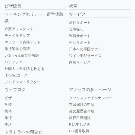
ビザ延長
携帯
ワーキングホリデー、留学体験
サービス
談
旅行サポート
介護アシスタント
仕事探し
チャイルドケア
到着サポート
マッサージ資格ゲット
生活サポート
旅行業界で活躍
日本への帰国サポート
J-Shine児童英語教師
ワイン宅配サービス
パティシエ
両替サービス
外国人に日本語を教える
IT/Webコース
ジムインストラクター
ウェブログ
アクセスの多いページ
ビザ
タックスファイルナンバー
学校
在留届けの申請
携帯
英文履歴書作成
旅行
銀行口座開設
生活
RSA申し込み
USI番号取得
トラトラへお問合せ