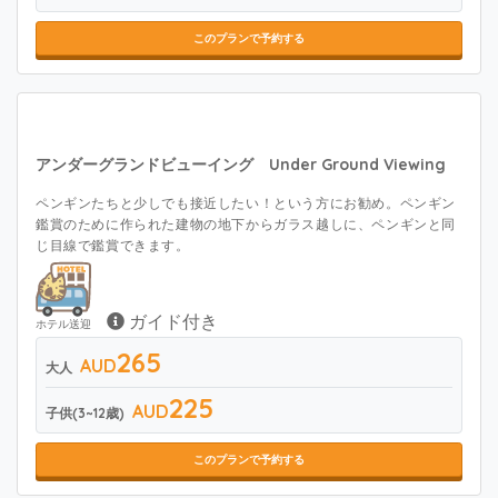
このプランで予約する
アンダーグランドビューイング Under Ground Viewing
ペンギンたちと少しでも接近したい！という方にお勧め。ペンギン
鑑賞のために作られた建物の地下からガラス越しに、ペンギンと同
じ目線で鑑賞できます。
ガイド付き
ホテル送迎
265
AUD
大人
225
AUD
子供(3~12歳)
このプランで予約する