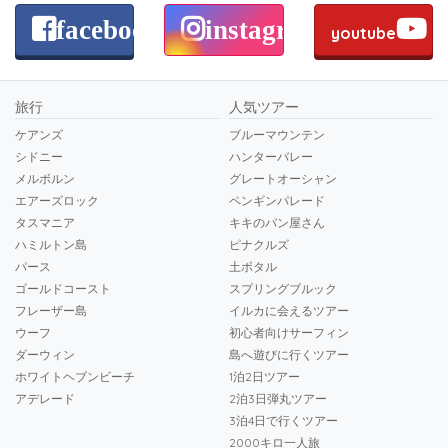
facebook
instagram
youtube
旅行
人気ツアー
ケアンズ
ブルーマウンテン
シドニー
ハンターバレー
メルボルン
グレートオーシャン
エアーズロック
ペンギンパレード
タスマニア
キキのパン屋さん
ハミルトン島
ピナクルズ
パース
土ボタル
ゴールドコースト
スプリングブルック
フレーザー島
イルカに会えるツアー
ウーフ
初心者向けサーフィン
ダーウィン
島へ遊びに行くツアー
ホワイトヘブンビーチ
1泊2日ツアー
アデレード
2泊3日弾丸ツアー
3泊4日で行くツアー
2000キロ一人旅