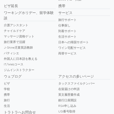
ビザ延長
携帯
ワーキングホリデー、留学体験
サービス
談
旅行サポート
介護アシスタント
仕事探し
チャイルドケア
到着サポート
マッサージ資格ゲット
生活サポート
旅行業界で活躍
日本への帰国サポート
J-Shine児童英語教師
ワイン宅配サービス
パティシエ
両替サービス
外国人に日本語を教える
IT/Webコース
ジムインストラクター
ウェブログ
アクセスの多いページ
ビザ
タックスファイルナンバー
学校
在留届けの申請
携帯
英文履歴書作成
旅行
銀行口座開設
生活
RSA申し込み
USI番号取得
トラトラへお問合せ