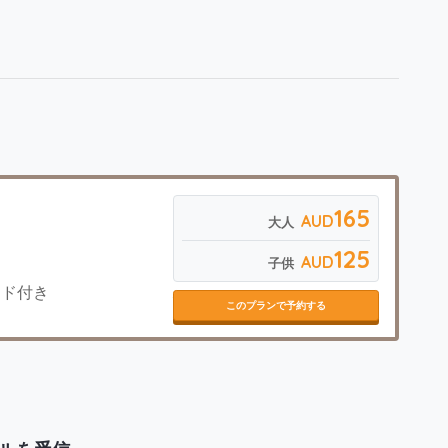
165
AUD
大人
125
AUD
子供
イド付き
このプランで予約する