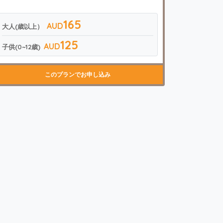
165
AUD
大人(歳以上）
125
AUD
子供(0~12歳)
このプランでお申し込み