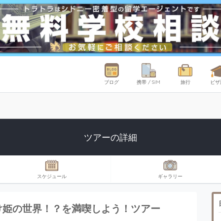
ブログ
携帯 / SIM
旅行
ビザ
ツアーの詳細
スケジュール
ギャラリー
け姫の世界！？を満喫しよう！ツアー