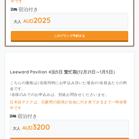
中です
宿泊付き
2025
AUD
大人
このプランで予約する
Leeward Pavilion 4泊5日 繁忙期(12月21日～1月5日）
こちらの価格は2名様同時にお申込み頂いた場合の1名様あたりの料
金です。
1名様のみでのお申込みは、別途お問合せくださいませ。
日本語デスクは、日豪間の国境が自由に行き来できるまで一時休業
中です
宿泊付き
3200
AUD
大人