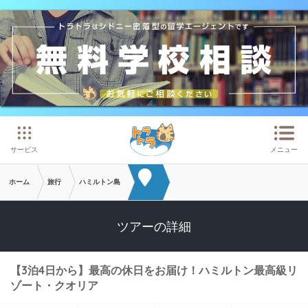
メインコンテンツへスキップ
サービス
メニュー
ホーム
旅行
ハミルトン島
ツアーの詳細
【3泊4日から】最高の休日をお届け！ハミルトン最高級リ
ゾート・クオリア