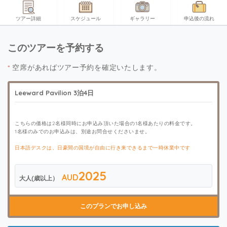
ツアー詳細
スケジュール
ギャラリー
申込後の流れ
このツアーを予約する
*
空席があればツアー予約を確定いたします。
Leeward Pavilion 3泊4日
こちらの価格は2名様同時にお申込み頂いた場合の1名様あたりの料金です。
1名様のみでのお申込みは、別途お問合せくださいませ。
日本語デスクは、日豪間の国境が自由に行き来できるまで一時休業中です
2025
AUD
大人(歳以上）
このプランでお申し込み