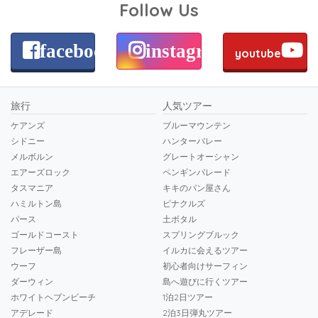
Follow Us
facebook
instagram
youtube
旅行
人気ツアー
ケアンズ
ブルーマウンテン
シドニー
ハンターバレー
メルボルン
グレートオーシャン
エアーズロック
ペンギンパレード
タスマニア
キキのパン屋さん
ハミルトン島
ピナクルズ
パース
土ボタル
ゴールドコースト
スプリングブルック
フレーザー島
イルカに会えるツアー
ウーフ
初心者向けサーフィン
ダーウィン
島へ遊びに行くツアー
ホワイトヘブンビーチ
1泊2日ツアー
アデレード
2泊3日弾丸ツアー