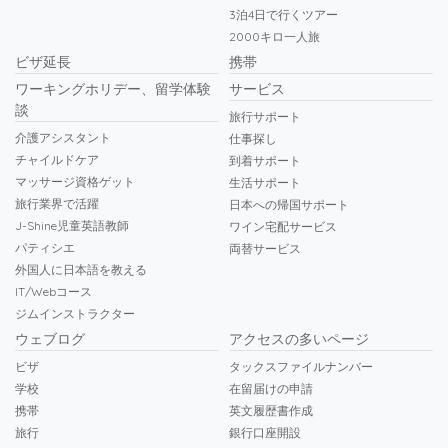
3泊4日で行くツアー
2000キロ一人旅
ビザ延長
携帯
ワーキングホリデー、留学体験
サービス
談
旅行サポート
介護アシスタント
仕事探し
チャイルドケア
到着サポート
マッサージ資格ゲット
生活サポート
旅行業界で活躍
日本への帰国サポート
J-Shine児童英語教師
ワイン宅配サービス
パティシエ
両替サービス
外国人に日本語を教える
IT/Webコース
ジムインストラクター
ウェブログ
アクセスの多いページ
ビザ
タックスファイルナンバー
学校
在留届けの申請
携帯
英文履歴書作成
旅行
銀行口座開設