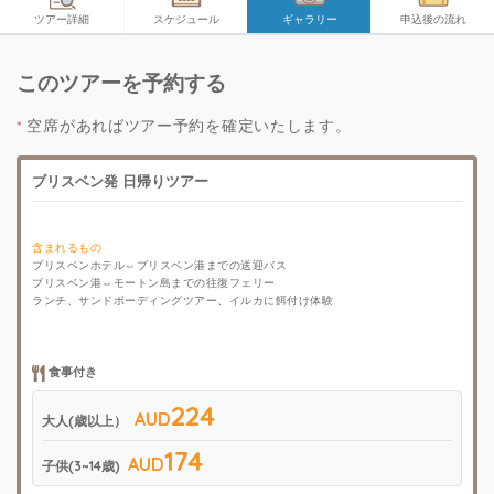
ツアー詳細
スケジュール
ギャラリー
申込後の流れ
このツアーを予約する
*
空席があればツアー予約を確定いたします。
ブリスベン発 日帰りツアー
含まれるもの
ブリスベンホテル⇔ブリスベン港までの送迎バス
ブリスベン港⇔モートン島までの往復フェリー
ランチ、サンドボーディングツアー、イルカに餌付け体験
食事付き
224
AUD
大人(歳以上）
174
AUD
子供(3~14歳)