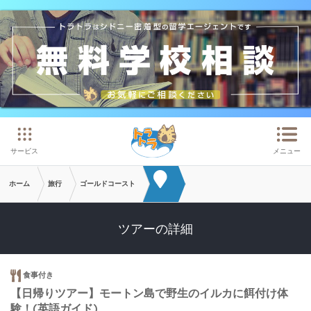
メインコンテンツへスキップ
サービス
メニュー
ホーム
旅行
ゴールドコースト
ツアーの詳細
食事付き
【日帰りツアー】モートン島で野生のイルカに餌付け体
験！(英語ガイド)