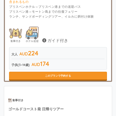
含まれるもの
ブリスベンホテル⇔ブリスベン港までの送迎バス
ブリスベン港⇔モートン島までの往復フェリー
ランチ、サンドボーディングツアー、イルカに餌付け体験
ガイド付き
食事付き
ホテル送迎
224
AUD
大人
174
AUD
子供(3~14歳)
このプランで予約する
食事付き
ゴールドコースト発 日帰りツアー