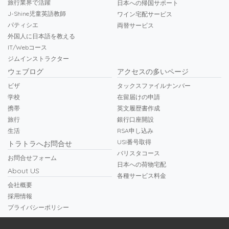
旅行業界で活躍
日本への帰国サポート
J-Shine児童英語教師
ワイン宅配サービス
パティシエ
両替サービス
外国人に日本語を教える
IT/Webコース
ジムインストラクター
ウェブログ
アクセスの多いページ
ビザ
タックスファイルナンバー
学校
在留届けの申請
携帯
英文履歴書作成
旅行
銀行口座開設
生活
RSA申し込み
USI番号取得
トラトラへお問合せ
バリスタコース
お問合せフォーム
日本への荷物宅配
About US
各種サービス料金
会社概要
採用情報
プライバシーポリシー