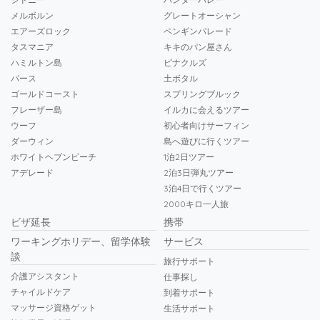
メルボルン
グレートオーシャン
エアーズロック
ペンギンパレード
タスマニア
キキのパン屋さん
ハミルトン島
ピナクルズ
パース
土ボタル
ゴールドコースト
スプリングブルック
フレーザー島
イルカに会えるツアー
ウーフ
初心者向けサーフィン
ダーウィン
島へ遊びに行くツアー
ホワイトヘブンビーチ
1泊2日ツアー
アデレード
2泊3日弾丸ツアー
3泊4日で行くツアー
2000キロ一人旅
ビザ延長
携帯
ワーキングホリデー、留学体験
サービス
談
旅行サポート
介護アシスタント
仕事探し
チャイルドケア
到着サポート
マッサージ資格ゲット
生活サポート