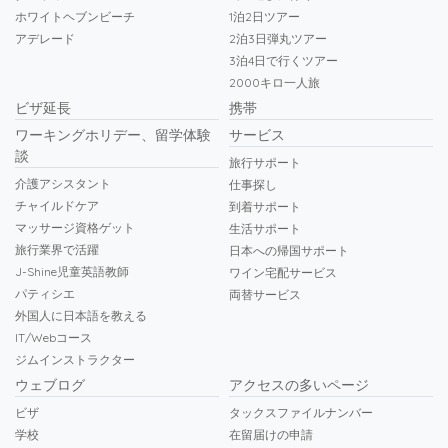
ホワイトヘブンビーチ
1泊2日ツアー
アデレード
2泊3日弾丸ツアー
3泊4日で行くツアー
2000キロ一人旅
ビザ延長
携帯
ワーキングホリデー、留学体験
サービス
談
旅行サポート
介護アシスタント
仕事探し
チャイルドケア
到着サポート
マッサージ資格ゲット
生活サポート
旅行業界で活躍
日本への帰国サポート
J-Shine児童英語教師
ワイン宅配サービス
パティシエ
両替サービス
外国人に日本語を教える
IT/Webコース
ジムインストラクター
ウェブログ
アクセスの多いページ
ビザ
タックスファイルナンバー
学校
在留届けの申請