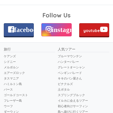
Follow Us
facebook
instagram
youtube
旅行
人気ツアー
ケアンズ
ブルーマウンテン
シドニー
ハンターバレー
メルボルン
グレートオーシャン
エアーズロック
ペンギンパレード
タスマニア
キキのパン屋さん
ハミルトン島
ピナクルズ
パース
土ボタル
ゴールドコースト
スプリングブルック
フレーザー島
イルカに会えるツアー
ウーフ
初心者向けサーフィン
ダーウィン
島へ遊びに行くツアー