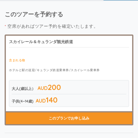
このツアーを予約する
*
空席があればツアー予約を確定いたします。
スカイレール＆キュランダ観光鉄道
含まれる物
ホテルと駅の送迎/キュランダ鉄道乗車券/スカイレール乗車券
200
AUD
大人(歳以上）
140
AUD
子供(4~14歳)
このプランでお申し込み