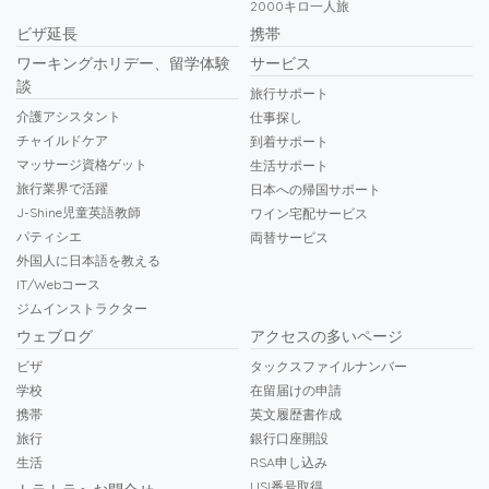
2000キロ一人旅
ビザ延長
携帯
ワーキングホリデー、留学体験
サービス
談
旅行サポート
介護アシスタント
仕事探し
チャイルドケア
到着サポート
マッサージ資格ゲット
生活サポート
旅行業界で活躍
日本への帰国サポート
J-Shine児童英語教師
ワイン宅配サービス
パティシエ
両替サービス
外国人に日本語を教える
IT/Webコース
ジムインストラクター
ウェブログ
アクセスの多いページ
ビザ
タックスファイルナンバー
学校
在留届けの申請
携帯
英文履歴書作成
旅行
銀行口座開設
生活
RSA申し込み
USI番号取得