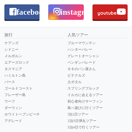
facebook
instagram
youtube
旅行
人気ツアー
ケアンズ
ブルーマウンテン
シドニー
ハンターバレー
メルボルン
グレートオーシャン
エアーズロック
ペンギンパレード
タスマニア
キキのパン屋さん
ハミルトン島
ピナクルズ
パース
土ボタル
ゴールドコースト
スプリングブルック
フレーザー島
イルカに会えるツアー
ウーフ
初心者向けサーフィン
ダーウィン
島へ遊びに行くツアー
ホワイトヘブンビーチ
1泊2日ツアー
アデレード
2泊3日弾丸ツアー
3泊4日で行くツアー