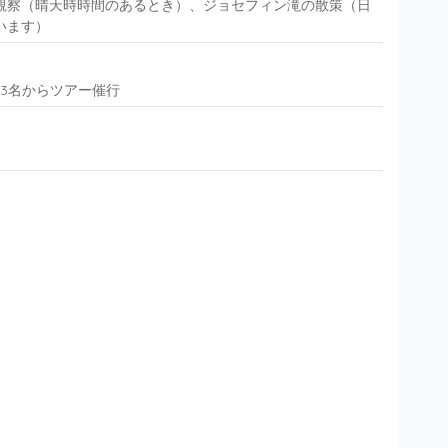
観察（晴天時時間のあるとき）、ジョセフィン滝の散策（日
います）
/ 3名からツアー催行