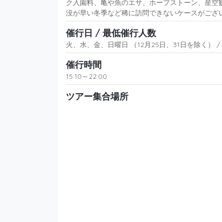
ク入園料、亀や魚のエサ、ホープストーン、星空
没が早い冬季など稀に訪問できないケースがござ
催行日 / 最低催行人数
火、水、金、日曜日 （12月25日、31日を除く） 
催行時間
15:10～22:00
ツアー集合場所