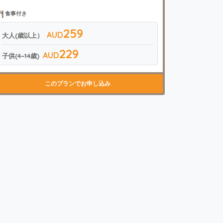
食事付き
259
AUD
大人(歳以上）
229
AUD
子供(4~14歳)
このプランでお申し込み