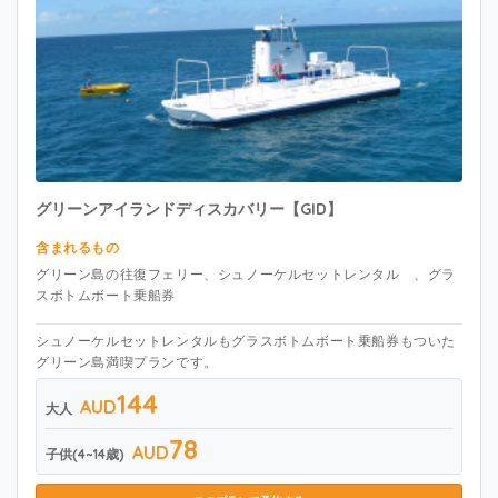
グリーンアイランドディスカバリー【GID】
​含まれるもの
グリーン島の往復フェリー、シュノーケルセットレンタル 、グラ
スボトムボート乗船券
シュノーケルセットレンタルもグラスボトムボート乗船券もついた
グリーン島満喫プランです。
144
AUD
大人
78
AUD
子供(4~14歳)