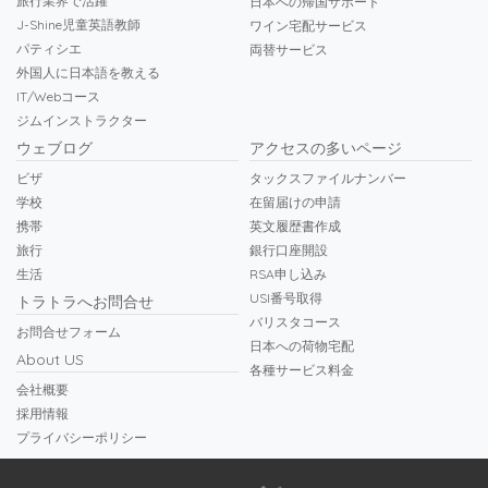
旅行業界で活躍
日本への帰国サポート
J-Shine児童英語教師
ワイン宅配サービス
パティシエ
両替サービス
外国人に日本語を教える
IT/Webコース
ジムインストラクター
ウェブログ
アクセスの多いページ
ビザ
タックスファイルナンバー
学校
在留届けの申請
携帯
英文履歴書作成
旅行
銀行口座開設
生活
RSA申し込み
USI番号取得
トラトラへお問合せ
バリスタコース
お問合せフォーム
日本への荷物宅配
About US
各種サービス料金
会社概要
採用情報
プライバシーポリシー