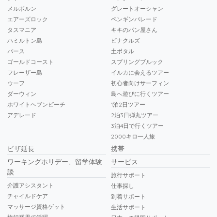
メルボルン
グレートオーシャン
エアーズロック
ペンギンパレード
タスマニア
キキのパン屋さん
ハミルトン島
ピナクルズ
パース
土ボタル
ゴールドコースト
スプリングブルック
フレーザー島
イルカに会えるツアー
ウーフ
初心者向けサーフィン
ダーウィン
島へ遊びに行くツアー
ホワイトヘブンビーチ
1泊2日ツアー
アデレード
2泊3日弾丸ツアー
3泊4日で行くツアー
2000キロ一人旅
ビザ延長
携帯
ワーキングホリデー、留学体験
サービス
談
旅行サポート
介護アシスタント
仕事探し
チャイルドケア
到着サポート
マッサージ資格ゲット
生活サポート