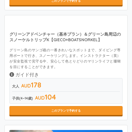
このプランで予約する
グリーンアドベンチャー（基本プラン）＆グリーン島周辺の
スノーケルトリップK【GIECO+BOATSNORKEL】
グリーン島のサンゴ礁の一番きれいなスポットまで、ダイビング専
用ボートで行き、スノーケリングします。インストラクター（英）
が安全監視で見守る中、安心して色とりどりのマリンライフと珊瑚
を目にすることができます。
ガイド付き
178
AUD
大人
104
AUD
子供(4~14歳)
このプランで予約する