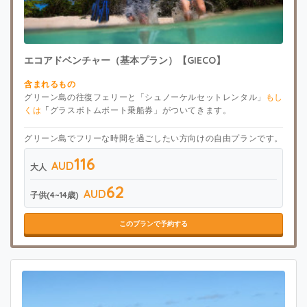
エコアドベンチャー（基本プラン）【GIECO】
含まれるもの
グリーン島の往復フェリーと「シュノーケルセットレンタル」
もし
くは
「
グラスボトムボート乗船券」がついてきます。
グリーン島でフリーな時間を過ごしたい方向けの自由プランです。
116
AUD
大人
62
AUD
子供(4~14歳)
このプランで予約する