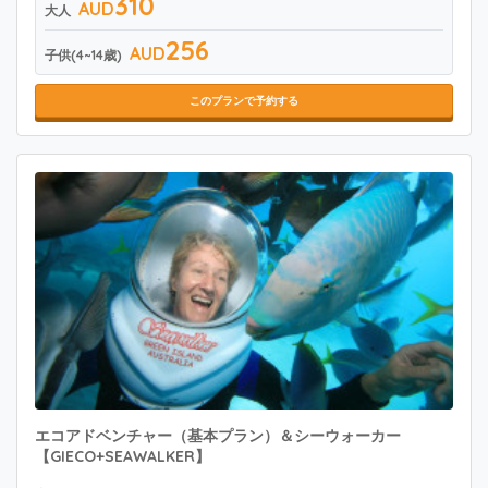
310
AUD
大人
256
AUD
子供(4~14歳)
このプランで予約する
エコアドベンチャー（基本プラン）＆シーウォーカー
【GIECO+SEAWALKER】