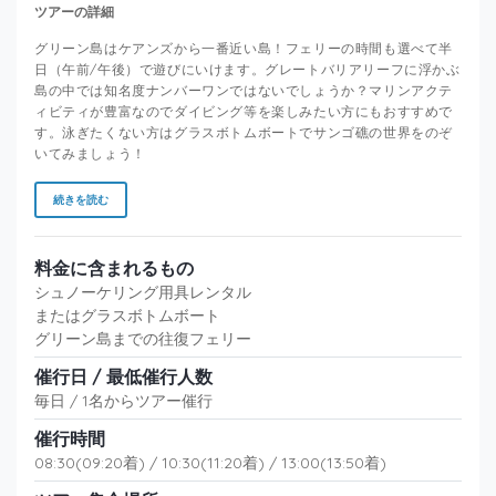
ツアーの詳細
グリーン島はケアンズから一番近い島！フェリーの時間も選べて半
日（午前/午後）で遊びにいけます。グレートバリアリーフに浮かぶ
島の中では知名度ナンバーワンではないでしょうか？マリンアクテ
ィビティが豊富なのでダイビング等を楽しみたい方にもおすすめで
す。泳ぎたくない方はグラスボトムボートでサンゴ礁の世界をのぞ
いてみましょう！
続きを読む
料金に含まれるもの
シュノーケリング用具レンタル
またはグラスボトムボート
グリーン島までの往復フェリー
催行日 / 最低催行人数
毎日 / 1名からツアー催行
催行時間
08:30(09:20着) / 10:30(11:20着) / 13:00(13:50着)