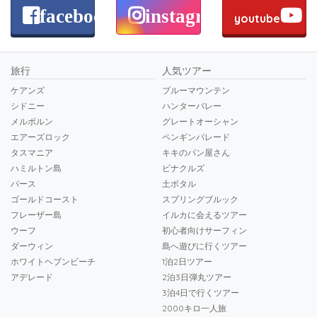
facebook
instagram
youtube
旅行
人気ツアー
ケアンズ
ブルーマウンテン
シドニー
ハンターバレー
メルボルン
グレートオーシャン
エアーズロック
ペンギンパレード
タスマニア
キキのパン屋さん
ハミルトン島
ピナクルズ
パース
土ボタル
ゴールドコースト
スプリングブルック
フレーザー島
イルカに会えるツアー
ウーフ
初心者向けサーフィン
ダーウィン
島へ遊びに行くツアー
ホワイトヘブンビーチ
1泊2日ツアー
アデレード
2泊3日弾丸ツアー
3泊4日で行くツアー
2000キロ一人旅