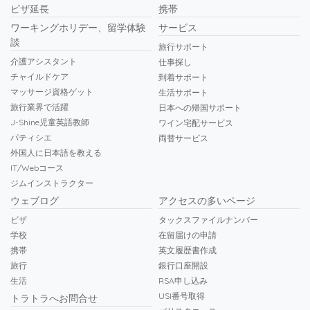
ビザ延長
携帯
ワーキングホリデー、留学体験
サービス
談
旅行サポート
介護アシスタント
仕事探し
チャイルドケア
到着サポート
マッサージ資格ゲット
生活サポート
旅行業界で活躍
日本への帰国サポート
J-Shine児童英語教師
ワイン宅配サービス
パティシエ
両替サービス
外国人に日本語を教える
IT/Webコース
ジムインストラクター
ウェブログ
アクセスの多いページ
ビザ
タックスファイルナンバー
学校
在留届けの申請
携帯
英文履歴書作成
旅行
銀行口座開設
生活
RSA申し込み
USI番号取得
トラトラへお問合せ