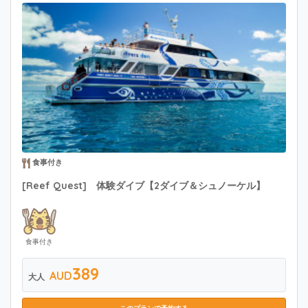
食事付き
[Reef Quest] 体験ダイブ【2ダイブ＆シュノーケル】
食事付き
389
AUD
大人