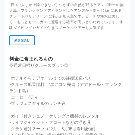
1日100人しか上陸できない手つかずの自然が残るケアンズ唯一の無
人島。フランクランドアイランドはケアンズから南へ45kmにある
グレートバリアリーフに浮かぶ無人島です。ビーチや海水は美し
く、もっともウミガメに遭遇する確率が高いといわれています。体
験ダイビングやガイド付きスノーケルツアーも人気です。
続きを読む
料金に含まれるもの
◎通常日帰りクルーズプラン◎
-ホテルからデアオールまでの往復送迎バス
-クルーズ船乗船料 *エアコン完備（デアドール～フランク
ランド島）
-コーヒー/ティー、
-ブッフェスタイルのランチ込
-ガイド付きシュノーケリングと機材のレンタル
-ライフジャケット・フロートなどの浮き具
-クラゲ避けスーツ（12月～3月末は着用必須）
（それ以外の月は、海の状況と日により着用必須）