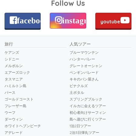
Follow Us
facebook
instagram
youtube
旅行
人気ツアー
ケアンズ
ブルーマウンテン
シドニー
ハンターバレー
メルボルン
グレートオーシャン
エアーズロック
ペンギンパレード
タスマニア
キキのパン屋さん
ハミルトン島
ピナクルズ
パース
土ボタル
ゴールドコースト
スプリングブルック
フレーザー島
イルカに会えるツアー
ウーフ
初心者向けサーフィン
ダーウィン
島へ遊びに行くツアー
ホワイトヘブンビーチ
1泊2日ツアー
アデレード
2泊3日弾丸ツアー