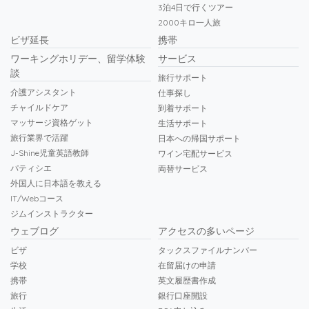
3泊4日で行くツアー
2000キロ一人旅
ビザ延長
携帯
ワーキングホリデー、留学体験
サービス
談
旅行サポート
介護アシスタント
仕事探し
チャイルドケア
到着サポート
マッサージ資格ゲット
生活サポート
旅行業界で活躍
日本への帰国サポート
J-Shine児童英語教師
ワイン宅配サービス
パティシエ
両替サービス
外国人に日本語を教える
IT/Webコース
ジムインストラクター
ウェブログ
アクセスの多いページ
ビザ
タックスファイルナンバー
学校
在留届けの申請
携帯
英文履歴書作成
旅行
銀行口座開設