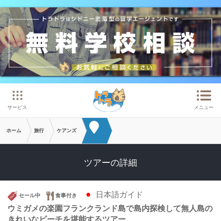
メインコンテンツへスキップ
サービス
メニュー
ホーム
旅行
ケアンズ
ツアーの詳細
日本語ガイド
セール中
食事付き
ウミガメの楽園フランクランド島で島内探検して無人島の
きれいなビーチを堪能するツアー