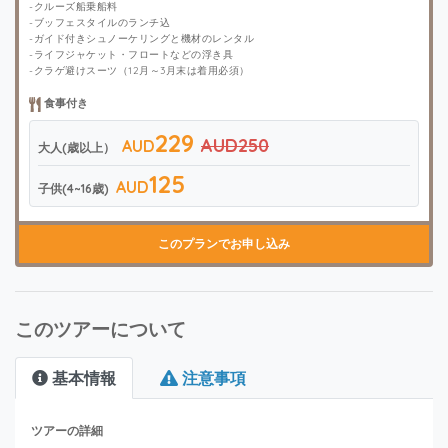
-クルーズ船乗船料
-ブッフェスタイルのランチ込
-ガイド付きシュノーケリングと機材のレンタル
-ライフジャケット・フロートなどの浮き具
-クラゲ避けスーツ（12月～3月末は着用必須）
食事付き
229
AUD250
AUD
大人(歳以上）
125
AUD
子供(4~16歳)
このプランでお申し込み
このツアーについて
基本情報
注意事項
ツアーの詳細