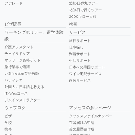
アデレード
2泊3日弾丸ツアー
3泊4日で行くツアー
2000キロ一人旅
ビザ延長
携帯
ワーキングホリデー、留学体験
サービス
談
旅行サポート
介護アシスタント
仕事探し
チャイルドケア
到着サポート
マッサージ資格ゲット
生活サポート
旅行業界で活躍
日本への帰国サポート
J-Shine児童英語教師
ワイン宅配サービス
パティシエ
両替サービス
外国人に日本語を教える
IT/Webコース
ジムインストラクター
ウェブログ
アクセスの多いページ
ビザ
タックスファイルナンバー
学校
在留届けの申請
携帯
英文履歴書作成