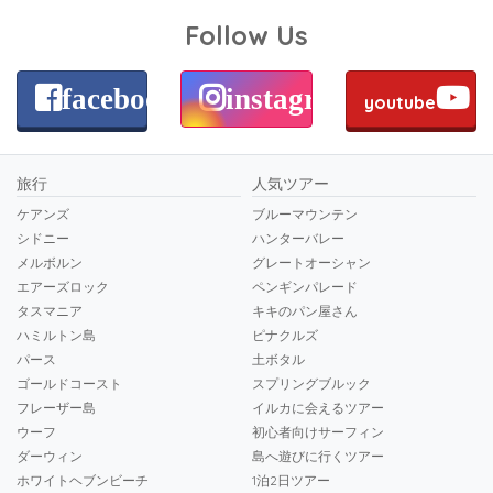
Follow Us
facebook
instagram
youtube
旅行
人気ツアー
ケアンズ
ブルーマウンテン
シドニー
ハンターバレー
メルボルン
グレートオーシャン
エアーズロック
ペンギンパレード
タスマニア
キキのパン屋さん
ハミルトン島
ピナクルズ
パース
土ボタル
ゴールドコースト
スプリングブルック
フレーザー島
イルカに会えるツアー
ウーフ
初心者向けサーフィン
ダーウィン
島へ遊びに行くツアー
ホワイトヘブンビーチ
1泊2日ツアー