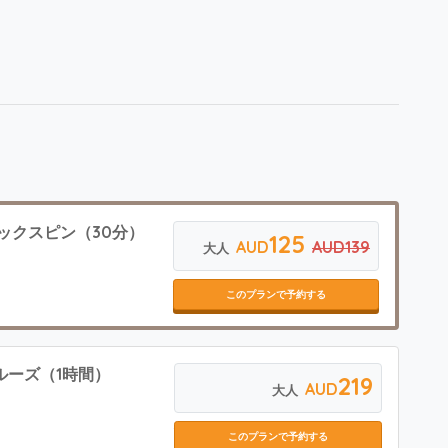
イックスピン（30分）
125
AUD
AUD139
大人
このプランで予約する
クルーズ（1時間）
219
AUD
大人
このプランで予約する