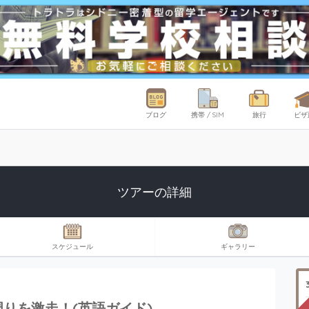
ブログ
携帯 / SIM
旅行
ビザ
ツアーの詳細
スケジュール
ギャラリー
りを激走！(英語ガイド)