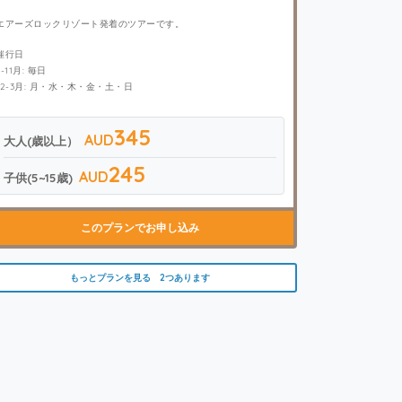
エアーズロックリゾート発着のツアーです。
催行日
4-11月: 毎日
12-3月: 月・水・木・金・土・日
345
AUD
大人(歳以上）
245
AUD
子供(5~15歳)
このプランでお申し込み
もっとプランを見る 2つあります