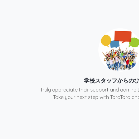
学校スタッフからの
I truly appreciate their support and admire 
Take your next step with ToraTora an