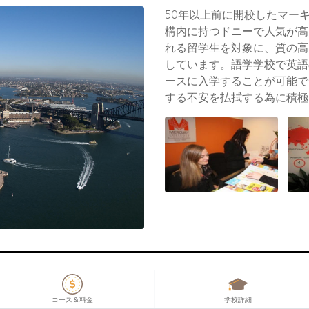
50年以上前に開校したマー
構内に持つドニーで人気が高
れる留学生を対象に、質の高
しています。語学学校で英語
ースに入学することが可能で
する不安を払拭する為に積極
コース＆料金
学校詳細